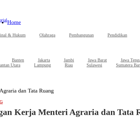
rial
Home
inal & Hukum
Olahraga
Pembangunan
Pendidikan
Banten
Jakarta
Jambi
Jawa Barat
Jawa Teng
antan Utara
Lampung
Riau
Sulawesi
Sumatera Bar
Agraria dan Tata Ruang
G
an Kerja Menteri Agraria dan Tata 