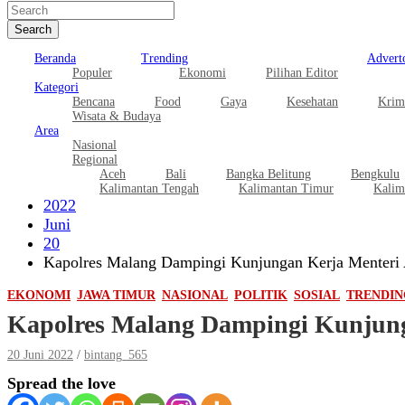
Search
Beranda
Trending
Adverto
Populer
Ekonomi
Pilihan Editor
Kategori
Bencana
Food
Gaya
Kesehatan
Krim
Wisata & Budaya
Area
Nasional
Regional
Aceh
Bali
Bangka Belitung
Bengkulu
Kalimantan Tengah
Kalimantan Timur
Kalim
2022
Juni
20
Kapolres Malang Dampingi Kunjungan Kerja Menteri 
EKONOMI
JAWA TIMUR
NASIONAL
POLITIK
SOSIAL
TRENDIN
Kapolres Malang Dampingi Kunjung
20 Juni 2022
bintang_565
Spread the love