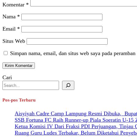
Komentar
*
Nama
*
Email
*
Situs Web
Simpan nama, email, dan situs web saya pada peramban 
Cari
Pos-pos Terbaru
Aisyiyah Cadre Camp Lampung Resmi Dibuka, Bupati
SSB Fortuna FC Raih Runner-up Piala Soeratin U-15
Ketua Komisi IV Dari Fraksi PDI Perjuangan, Tinjau
Ruang Guru Ludes Terbakar, Belum Diketahui Penyeb