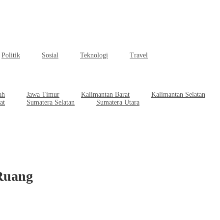
Politik
Sosial
Teknologi
Travel
ah
Jawa Timur
Kalimantan Barat
Kalimantan Selatan
at
Sumatera Selatan
Sumatera Utara
Ruang