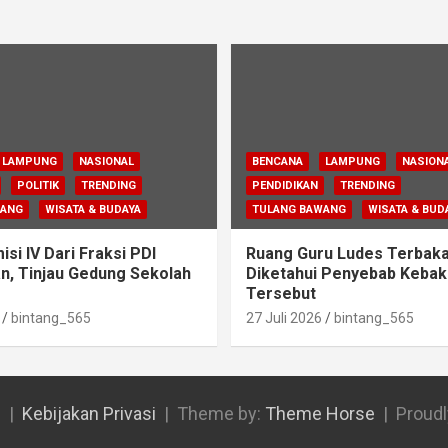
LAMPUNG
NASIONAL
BENCANA
LAMPUNG
NASION
POLITIK
TRENDING
PENDIDIKAN
TRENDING
WANG
WISATA & BUDAYA
TULANG BAWANG
WISATA & BUD
si IV Dari Fraksi PDI
Ruang Guru Ludes Terbaka
n, Tinjau Gedung Sekolah
Diketahui Penyebab Kebak
Tersebut
bintang_565
27 Juli 2026
bintang_565
l
Kebijakan Privasi
Theme by:
Theme Horse
Proud