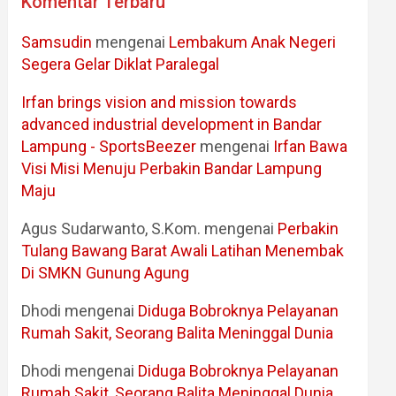
Komentar Terbaru
Samsudin
mengenai
Lembakum Anak Negeri
Segera Gelar Diklat Paralegal
Irfan brings vision and mission towards
advanced industrial development in Bandar
Lampung - SportsBeezer
mengenai
Irfan Bawa
Visi Misi Menuju Perbakin Bandar Lampung
Maju
Agus Sudarwanto, S.Kom.
mengenai
Perbakin
Tulang Bawang Barat Awali Latihan Menembak
Di SMKN Gunung Agung
Dhodi
mengenai
Diduga Bobroknya Pelayanan
Rumah Sakit, Seorang Balita Meninggal Dunia
Dhodi
mengenai
Diduga Bobroknya Pelayanan
Rumah Sakit, Seorang Balita Meninggal Dunia