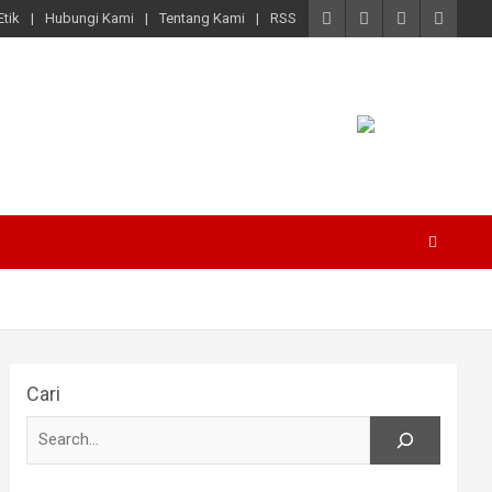
tik
Hubungi Kami
Tentang Kami
RSS
Cari