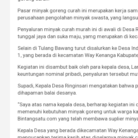
Pasar minyak goreng curah ini merupakan kerja sa
perusahaan pengolahan minyak swasta, yang langsun
Penyaluran minyak curah murah ini di awali di Desa R
tunggal jaya dan suka maju, yamg merupakan di ke
Selain di Tulang Bawang turut disalurkan ke Desa Ind
1, yang berada di kecamatan Way Kenanga Kabupate
Kegiatan ini disambut baik oleh para kepala desa, L
keuntungan nominal pribadi, penyaluran tersebut 
Supadi, Kepala Desa Ringinsari mengatakan bahwa p
dihapaman balai desanya.
“Saya atas nama kepala desa, berharap kegiatan ini 
memenuhi kebutuhan minyak goreng untuk warga kam
Bintangsatu.com yang telah membawa suplier minyak
Kepala Desa yang berada dikecamatan Way Kenanga 
mengucapkan terima kasih atas digelarnya minyak 