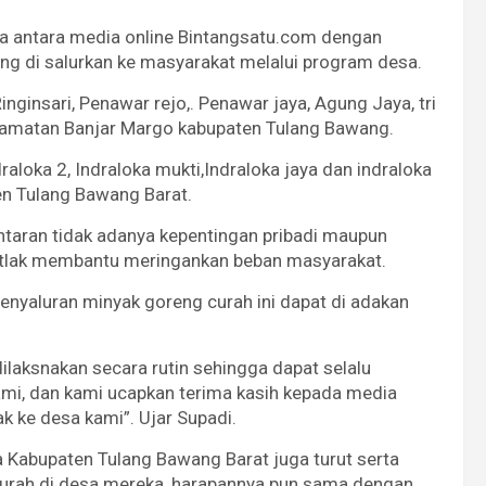
ma antara media online Bintangsatu.com dengan
g di salurkan ke masyarakat melalui program desa.
inginsari, Penawar rejo,. Penawar jaya, Agung Jaya, tri
camatan Banjar Margo kabupaten Tulang Bawang.
raloka 2, Indraloka mukti,Indraloka jaya dan indraloka
n Tulang Bawang Barat.
antaran tidak adanya kepentingan pribadi maupun
mutlak membantu meringankan beban masyarakat.
enyaluran minyak goreng curah ini dapat di adakan
dilaksnakan secara rutin sehingga dapat selalu
i, dan kami ucapkan terima kasih kepada media
 ke desa kami”. Ujar Supadi.
Kabupaten Tulang Bawang Barat juga turut serta
curah di desa mereka, harapannya pun sama dengan