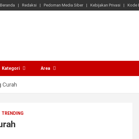
Beranda
Redaksi
Pedoman Media Siber
Kebijakan Privasi
Kode E
Kategori
Area
g Curah
TRENDING
urah