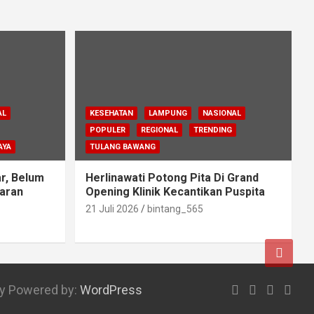
AL
KESEHATAN
LAMPUNG
NASIONAL
POPULER
REGIONAL
TRENDING
AYA
TULANG BAWANG
r, Belum
Herlinawati Potong Pita Di Grand
aran
Opening Klinik Kecantikan Puspita
21 Juli 2026
bintang_565
ly Powered by:
WordPress