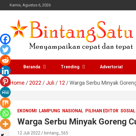
Skip
Kamis, Agustus 6, 2026
to
content
Portal Berita Nasional
Beranda
Trending
Advertorial
dan Regional
Home
2022
Juli
12
Warga Serbu Minyak Goren
EKONOMI
LAMPUNG
NASIONAL
PILIHAN EDITOR
SOSIAL
Warga Serbu Minyak Goreng C
12 Juli 2022
bintang_565