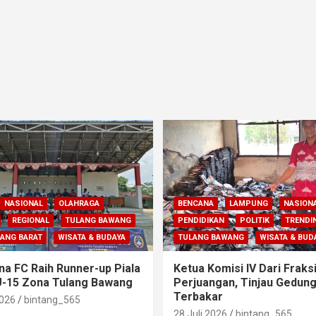
NASIONAL
OLAHRAGA
BENCANA
LAMPUNG
NASION
REGIONAL
TULANG BAWANG
PENDIDIKAN
POLITIK
TRENDI
ANG BARAT
WISATA & BUDAYA
TULANG BAWANG
WISATA & BUD
na FC Raih Runner-up Piala
Ketua Komisi IV Dari Fraks
U-15 Zona Tulang Bawang
Perjuangan, Tinjau Gedun
Terbakar
2026
bintang_565
28 Juli 2026
bintang_565