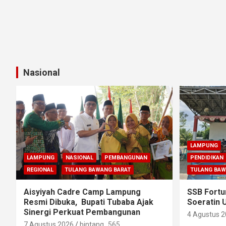
Nasional
LAMPUNG
LAMPUNG
NASIONAL
PEMBANGUNAN
PENDIDIKAN
REGIONAL
TULANG BAWANG BARAT
TULANG BAW
Aisyiyah Cadre Camp Lampung
SSB Fortu
Resmi Dibuka, Bupati Tubaba Ajak
Soeratin 
Sinergi Perkuat Pembangunan
4 Agustus 
7 Agustus 2026
bintang_565