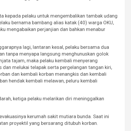
nta kepada pelaku untuk mengembalikan tambak udang
elaku bernama bambang alias katak (40) warga OKU,
aku mengabaikan perjanjian dan bahkan menabur
ggarapnya lagi, lantaran kesal, pelaku bersama dua
dan tanpa menyapa langsung menghunuskan golok
senjata tajam, maka pelaku kembali menyerang
dan melukai telapak serta pergelangan tangan kiri,
korban dan kembali korban menangkis dan kembali
ban hendak kembali melawan, peluru kembali
arah, ketiga pelaku melarikan diri meninggalkan
akuasinya kerumah sakit mutiara bunda. Saat ini
n proyektil yang bersarang ditubuh korban.