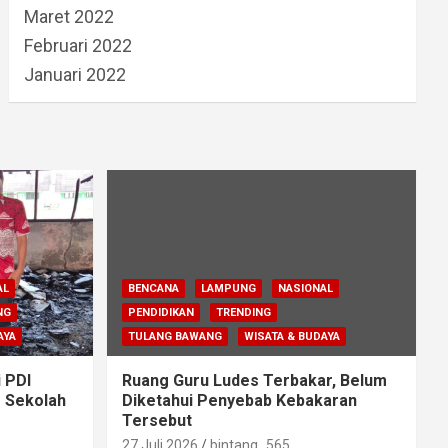
Maret 2022
Februari 2022
Januari 2022
AL
BENCANA
LAMPUNG
NASIONAL
NG
PENDIDIKAN
TRENDING
AYA
TULANG BAWANG
WISATA & BUDAYA
i PDI
Ruang Guru Ludes Terbakar, Belum
g Sekolah
Diketahui Penyebab Kebakaran
Tersebut
27 Juli 2026
bintang_565