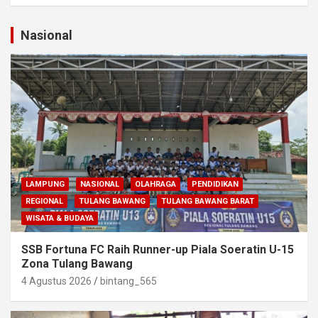
Nasional
LAMPUNG
NASIONAL
OLAHRAGA
PENDIDIKAN
REGIONAL
TULANG BAWANG
TULANG BAWANG BARAT
WISATA & BUDAYA
SSB Fortuna FC Raih Runner-up Piala Soeratin U-15
Zona Tulang Bawang
4 Agustus 2026
bintang_565