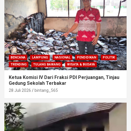
BENCANA
LAMPUNG
NASIONAL
PENDIDIKAN
POLITIK
TRENDING
TULANG BAWANG
WISATA & BUDAYA
Ketua Komisi IV Dari Fraksi PDI Perjuangan, Tinjau
Gedung Sekolah Terbakar
28 Juli 2026
bintang_565