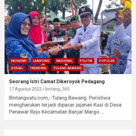
EKONOMI
LAMPUNG
NASIONAL
POLITIK
POPULER
SOSIAL
TRENDING
TULANG BAWANG
Seorang Istri Camat Dikeroyok Pedagang
17 Agustus 2022
bintang_565
Bintangsatu.com,- Tulang Bawang. Peristiwa
mengharukan terjadi dipasar jajanan Kusi di Desa
Penawar Rejo Kecamatan Banjar Margo.…