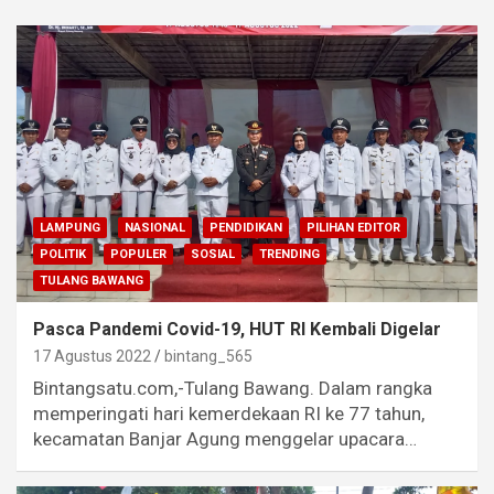
LAMPUNG
NASIONAL
PENDIDIKAN
PILIHAN EDITOR
POLITIK
POPULER
SOSIAL
TRENDING
TULANG BAWANG
Pasca Pandemi Covid-19, HUT RI Kembali Digelar
17 Agustus 2022
bintang_565
Bintangsatu.com,-Tulang Bawang. Dalam rangka
memperingati hari kemerdekaan RI ke 77 tahun,
kecamatan Banjar Agung menggelar upacara…