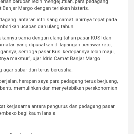
riah berubah lebih mengejutkan, para pedagang
 Banjar Margo dengan teriakan histeris.
dagang lantaran istri sang camat lahirnya tepat pada
berikan ucapan dan ulang tahun.
 bukannya sama dengan ulang tahun pasar KUSI dan
camatan yang dipusatkan di lapangan penawar rejo,
ngannya, semoga pasar Kusi kedepannya lebih maju,
nya makmur”, ujar Idris Camat Banjar Margo
g agar sabar dan terus berusaha.
berjalan, harapan saya para pedagang terus berjuang,
bantu memulihkan dan menyetabilkan perekonomian
erkat kerjasama antara pengurus dan pedagang pasar
sembako bagi kaum lansia.