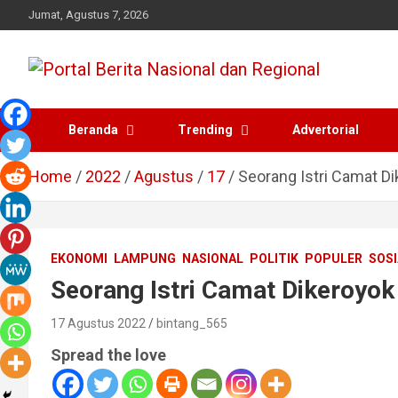
Skip
Jumat, Agustus 7, 2026
to
content
Portal Berita Nasional
Beranda
Trending
Advertorial
dan Regional
Home
2022
Agustus
17
Seorang Istri Camat D
EKONOMI
LAMPUNG
NASIONAL
POLITIK
POPULER
SOSI
Seorang Istri Camat Dikeroyo
17 Agustus 2022
bintang_565
Spread the love