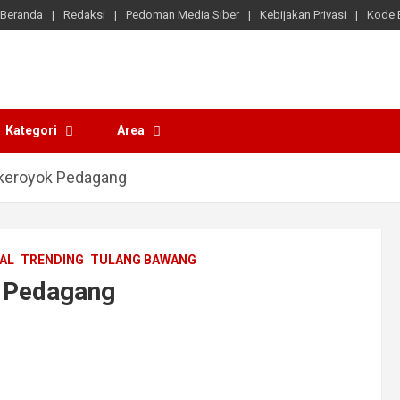
Beranda
Redaksi
Pedoman Media Siber
Kebijakan Privasi
Kode E
Kategori
Area
ikeroyok Pedagang
AL
TRENDING
TULANG BAWANG
k Pedagang