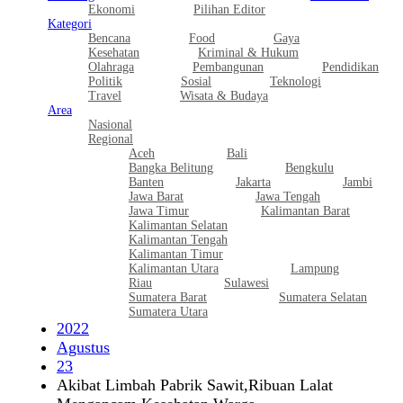
Ekonomi
Pilihan Editor
Kategori
Bencana
Food
Gaya
Kesehatan
Kriminal & Hukum
Olahraga
Pembangunan
Pendidikan
Politik
Sosial
Teknologi
Travel
Wisata & Budaya
Area
Nasional
Regional
Aceh
Bali
Bangka Belitung
Bengkulu
Banten
Jakarta
Jambi
Jawa Barat
Jawa Tengah
Jawa Timur
Kalimantan Barat
Kalimantan Selatan
Kalimantan Tengah
Kalimantan Timur
Kalimantan Utara
Lampung
Riau
Sulawesi
Sumatera Barat
Sumatera Selatan
Sumatera Utara
2022
Agustus
23
Akibat Limbah Pabrik Sawit,Ribuan Lalat