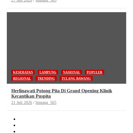
27 Juli 2026
bintang_565
KESEHATAN
LAMPUNG
NASIONAL
POPULER
REGIONAL
TRENDING
TULANG BAWANG
Herlinawati Potong Pita Di Grand Opening Klinik
Kecantikan Puspita
21 Juli 2026
bintang_565