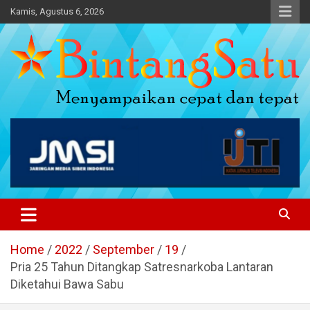
Skip
Kamis, Agustus 6, 2026
to
content
Portal Berita Nasional dan
Regional
Home
2022
September
19
Pria 25 Tahun Ditangkap Satresnarkoba Lantaran
Diketahui Bawa Sabu