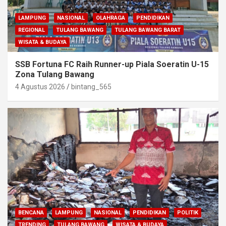
LAMPUNG
NASIONAL
OLAHRAGA
PENDIDIKAN
REGIONAL
TULANG BAWANG
TULANG BAWANG BARAT
WISATA & BUDAYA
SSB Fortuna FC Raih Runner-up Piala Soeratin U-15
Zona Tulang Bawang
4 Agustus 2026
bintang_565
BENCANA
LAMPUNG
NASIONAL
PENDIDIKAN
POLITIK
TRENDING
TULANG BAWANG
WISATA & BUDAYA