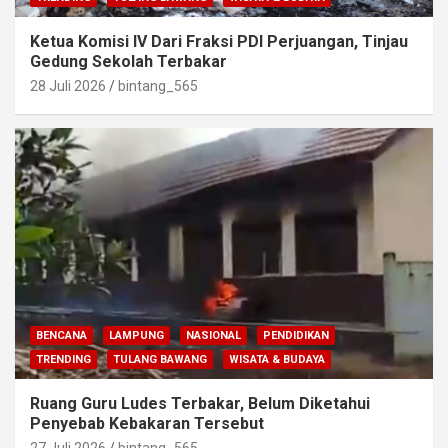
Ketua Komisi IV Dari Fraksi PDI Perjuangan, Tinjau
Gedung Sekolah Terbakar
28 Juli 2026
bintang_565
BENCANA
LAMPUNG
NASIONAL
PENDIDIKAN
TRENDING
TULANG BAWANG
WISATA & BUDAYA
Ruang Guru Ludes Terbakar, Belum Diketahui
Penyebab Kebakaran Tersebut
27 Juli 2026
bintang_565