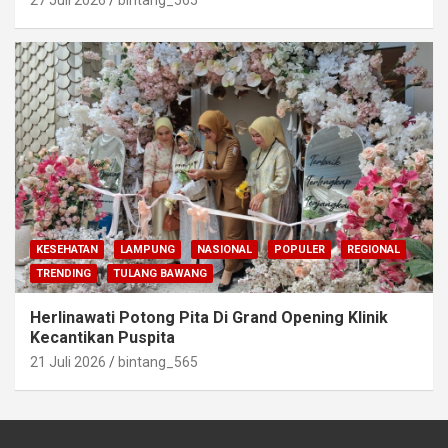
KESEHATAN
LAMPUNG
NASIONAL
POPULER
REGIONAL
TRENDING
TULANG BAWANG
Herlinawati Potong Pita Di Grand Opening Klinik
Kecantikan Puspita
21 Juli 2026
bintang_565