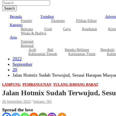
Search
Beranda
Trending
Adverto
Populer
Ekonomi
Pilihan Editor
Kategori
Bencana
Food
Gaya
Kesehatan
Krim
Wisata & Budaya
Area
Nasional
Regional
Aceh
Bali
Bangka Belitung
Bengkulu
Kalimantan Tengah
Kalimantan Timur
Kalim
2022
September
20
Jalan Hotmix Sudah Terwujud, Sesuai Harapan Masya
LAMPUNG
PEMBANGUNAN
TULANG BAWANG BARAT
Jalan Hotmix Sudah Terwujud, Ses
20 September 2022
bintang_565
Spread the love