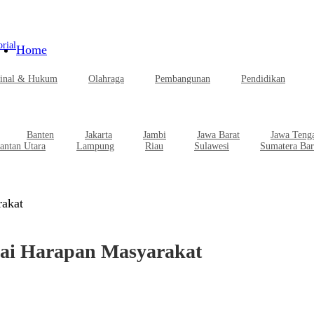
rial
Home
inal & Hukum
Olahraga
Pembangunan
Pendidikan
Banten
Jakarta
Jambi
Jawa Barat
Jawa Teng
antan Utara
Lampung
Riau
Sulawesi
Sumatera Bar
rakat
uai Harapan Masyarakat