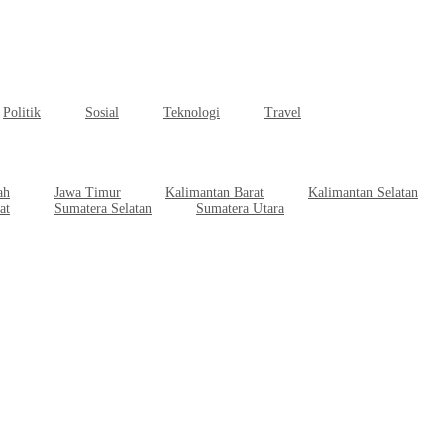
Politik
Sosial
Teknologi
Travel
ah
Jawa Timur
Kalimantan Barat
Kalimantan Selatan
at
Sumatera Selatan
Sumatera Utara