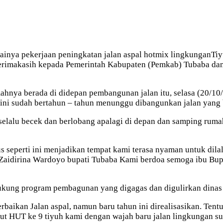
sainya pekerjaan peningkatan jalan aspal hotmix lingkunganT
rimakasih kepada Pemerintah Kabupaten (Pemkab) Tubaba dan d
ahnya berada di didepan pembangunan jalan itu, selasa (20/1
sini sudah bertahun – tahun menunggu dibangunkan jalan yang 
n selalu becek dan berlobang apalagi di depan dan samping ruma
 seperti ini menjadikan tempat kami terasa nyaman untuk dilal
 Zaidirina Wardoyo bupati Tubaba Kami berdoa semoga ibu Bu
ukung program pembagunan yang digagas dan digulirkan dinas
aikan Jalan aspal, namun baru tahun ini direalisasikan. Tent
ut HUT ke 9 tiyuh kami dengan wajah baru jalan lingkungan su