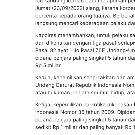
Ibu kandung korban baru melaporkan per
Jumat (23/09/2022) siang, karena korba
bercerita kepada orang tuanya. Berbekal
langsung mencari keberadaan pelaku dan 
Kapolres menambahkan, untuk pelaku saa
dan dikenakan dengan tiga pasal berlap
Pasal 82 ayat 1 Jo Pasal 76E Undang-U
pidana penjara paling singkat 5 tahun d
Rp 5 miliar.
Kedua, kepemilikan senpi rakitan dan amu
Undang Darurat Republik Indonesia Nom
atau hukuman penjara seumur hidup, ata
Ketiga, kepemilikan narkotika dikenaka
Indonesia Nomor 35 tahun 2009. Dipida
pidana penjara paling singkat 5 tahun d
sedikit Rp 1 miliar dan paling banyak Rp 1