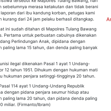
istiwa tersebut ke Mapolres Tulang Bawang, hari
n sebelumnya merasa ketakutan dan tidak berani
 laporan dari ibu kandung korban, petugas kami
A
kurang dari 24 jam pelaku berhasil ditangkap.
t ini sudah ditahan di Mapolres Tulang Bawang
is. Pertama untuk perbuatan cabulnya dikenakan
ndang Perlindungan Anak, dipidana dengan
an paling lama 15 tahun, dan denda paling banyak
nisi ilegal dikenakan Pasal 1 ayat 1 Undang-
or 12 tahun 1951. Dihukum dengan hukuman mati
u hukuman penjara setinggi-tingginya 20 tahun.
n Pasal 114 ayat 1 Undang-Undang Republik
na dengan pidana penjara seumur hidup atau
an paling lama 20 tahun, dan pidana denda paling
0 miliar. (Firmanto/Ibram)