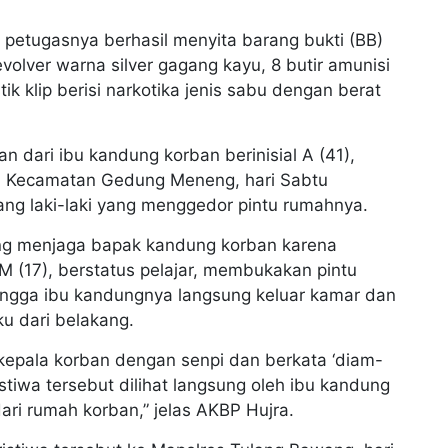
a, petugasnya berhasil menyita barang bukti (BB)
revolver warna silver gagang kayu, 8 butir amunisi
ik klip berisi narkotika jenis sabu dengan berat
 dari ibu kandung korban berinisial A (41),
ga Kecamatan Gedung Meneng, hari Sabtu
ang laki-laki yang menggedor pintu rumahnya.
ang menjaga bapak kandung korban karena
 M (17), berstatus pelajar, membukakan pintu
hingga ibu kandungnya langsung keluar kamar dan
ku dari belakang.
epala korban dengan senpi dan berkata ‘diam-
tiwa tersebut dilihat langsung oleh ibu kandung
dari rumah korban,” jelas AKBP Hujra.