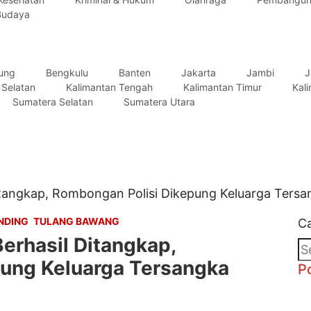
Budaya
tung
Bengkulu
Banten
Jakarta
Jambi
J
 Selatan
Kalimantan Tengah
Kalimantan Timur
Kal
Sumatera Selatan
Sumatera Utara
itangkap, Rombongan Polisi Dikepung Keluarga Tersa
NDING
TULANG BAWANG
Ca
erhasil Ditangkap,
ung Keluarga Tersangka
P