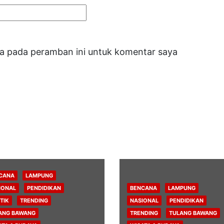
ya pada peramban ini untuk komentar saya
CANA
LAMPUNG
IONAL
PENDIDIKAN
BENCANA
LAMPUNG
TIK
TRENDING
NASIONAL
PENDIDIKAN
ANG BAWANG
TRENDING
TULANG BAWANG