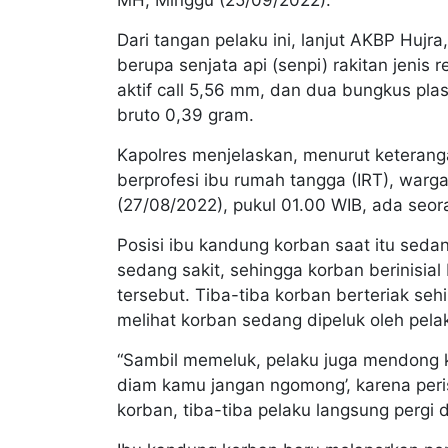
Dari tangan pelaku ini, lanjut AKBP Hujr
berupa senjata api (senpi) rakitan jenis 
aktif call 5,56 mm, dan dua bungkus plast
bruto 0,39 gram.
Kapolres menjelaskan, menurut keterangan
berprofesi ibu rumah tangga (IRT), war
(27/08/2022), pukul 01.00 WIB, ada seor
Posisi ibu kandung korban saat itu sed
sedang sakit, sehingga korban berinisial
tersebut. Tiba-tiba korban berteriak se
melihat korban sedang dipeluk oleh pela
“Sambil memeluk, pelaku juga mendong k
diam kamu jangan ngomong’, karena peris
korban, tiba-tiba pelaku langsung pergi 