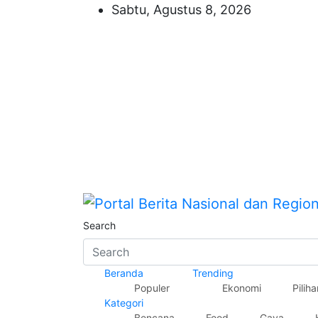
Skip
Sabtu, Agustus 8, 2026
to
content
Portal Berita Nasiona
Search
Beranda
Trending
Populer
Ekonomi
Piliha
Kategori
Bencana
Food
Gaya