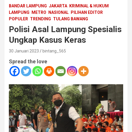
BANDAR LAMPUNG
JAKARTA
KRIMINAL & HUKUM
LAMPUNG
METRO
NASIONAL
PILIHAN EDITOR
POPULER
TRENDING
TULANG BAWANG
Polisi Asal Lampung Spesialis
Ungkap Kasus Keras
30 Januari 2023
bintang_565
Spread the love