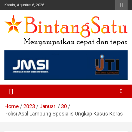
Skip
Kamis, Agustus 6, 2026
to
content
Portal Berita Nasional dan
Regional
Home
2023
Januari
30
Polisi Asal Lampung Spesialis Ungkap Kasus Keras