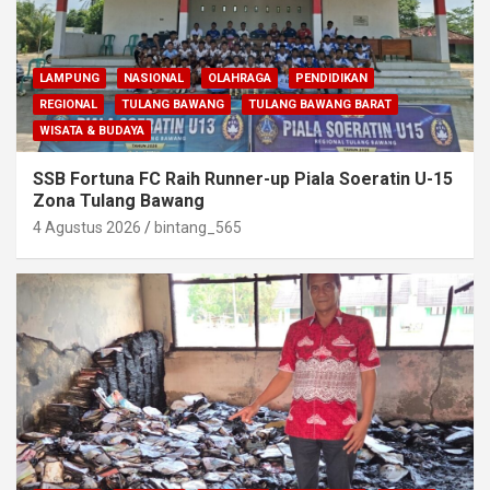
LAMPUNG
NASIONAL
OLAHRAGA
PENDIDIKAN
REGIONAL
TULANG BAWANG
TULANG BAWANG BARAT
WISATA & BUDAYA
SSB Fortuna FC Raih Runner-up Piala Soeratin U-15
Zona Tulang Bawang
4 Agustus 2026
bintang_565