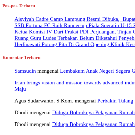
Pos-pos Terbaru
Aisyiyah Cadre Camp Lampung Resmi Dibuka, Bupati
SSB Fortuna FC Raih Runner-up Piala Soeratin U-15
Ketua Komisi IV Dari Fraksi PDI Perjuangan, Tinjau
Ruang Guru Ludes Terbakar, Belum Diketahui Penyeb
Herlinawati Potong Pita Di Grand Opening Klinik Kec
Komentar Terbaru
Samsudin
mengenai
Lembakum Anak Negeri Segera Gel
Irfan brings vision and mission towards advanced ind
Maju
Agus Sudarwanto, S.Kom.
mengenai
Perbakin Tulan
Dhodi
mengenai
Diduga Bobroknya Pelayanan Rumah S
Dhodi
mengenai
Diduga Bobroknya Pelayanan Rumah S