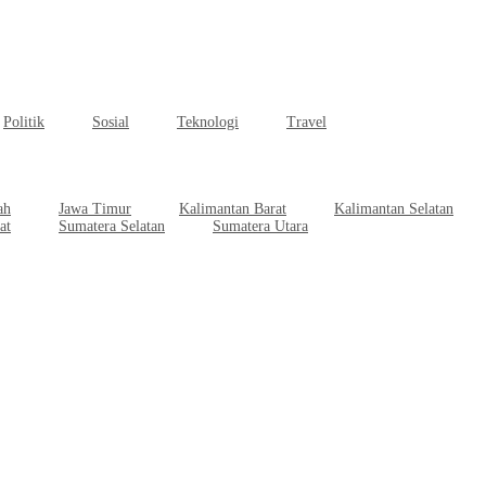
Politik
Sosial
Teknologi
Travel
ah
Jawa Timur
Kalimantan Barat
Kalimantan Selatan
at
Sumatera Selatan
Sumatera Utara