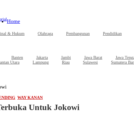
rial
Home
inal & Hukum
Olahraga
Pembangunan
Pendidikan
Banten
Jakarta
Jambi
Jawa Barat
Jawa Teng
antan Utara
Lampung
Riau
Sulawesi
Sumatera Bar
owi
ENDING
WAY KANAN
 Terbuka Untuk Jokowi