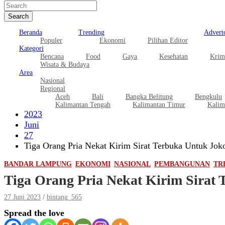
Search
Beranda
Trending
Adverto
Populer
Ekonomi
Pilihan Editor
Kategori
Bencana
Food
Gaya
Kesehatan
Krim
Wisata & Budaya
Area
Nasional
Regional
Aceh
Bali
Bangka Belitung
Bengkulu
Kalimantan Tengah
Kalimantan Timur
Kalim
2023
Juni
27
Tiga Orang Pria Nekat Kirim Sirat Terbuka Untuk Jok
BANDAR LAMPUNG
EKONOMI
NASIONAL
PEMBANGUNAN
TR
Tiga Orang Pria Nekat Kirim Sirat
27 Juni 2023
bintang_565
Spread the love