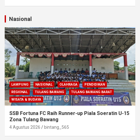
Nasional
LAMPUNG
NASIONAL
OLAHRAGA
PENDIDIKAN
REGIONAL
TULANG BAWANG
TULANG BAWANG BARAT
WISATA & BUDAYA
SSB Fortuna FC Raih Runner-up Piala Soeratin U-15
Zona Tulang Bawang
4 Agustus 2026
bintang_565