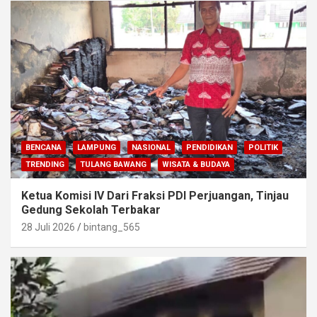
BENCANA
LAMPUNG
NASIONAL
PENDIDIKAN
POLITIK
TRENDING
TULANG BAWANG
WISATA & BUDAYA
Ketua Komisi IV Dari Fraksi PDI Perjuangan, Tinjau
Gedung Sekolah Terbakar
28 Juli 2026
bintang_565