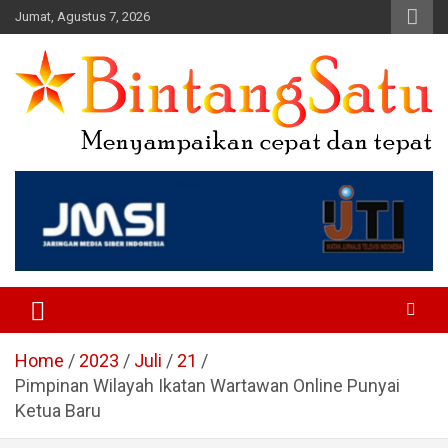
Skip
Jumat, Agustus 7, 2026
to
content
Portal Berita Nasional dan
Regional
Home
2023
Juli
21
Pimpinan Wilayah Ikatan Wartawan Online Punyai
Ketua Baru