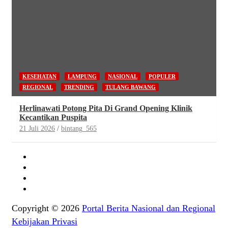
KESEHATAN
LAMPUNG
NASIONAL
POPULER
REGIONAL
TRENDING
TULANG BAWANG
Herlinawati Potong Pita Di Grand Opening Klinik
Kecantikan Puspita
21 Juli 2026
bintang_565
Copyright © 2026
Portal Berita Nasional dan Regional
Kebijakan Privasi