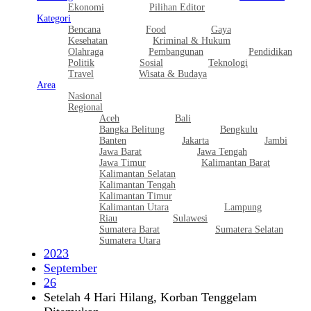
Ekonomi
Pilihan Editor
Kategori
Bencana
Food
Gaya
Kesehatan
Kriminal & Hukum
Olahraga
Pembangunan
Pendidikan
Politik
Sosial
Teknologi
Travel
Wisata & Budaya
Area
Nasional
Regional
Aceh
Bali
Bangka Belitung
Bengkulu
Banten
Jakarta
Jambi
Jawa Barat
Jawa Tengah
Jawa Timur
Kalimantan Barat
Kalimantan Selatan
Kalimantan Tengah
Kalimantan Timur
Kalimantan Utara
Lampung
Riau
Sulawesi
Sumatera Barat
Sumatera Selatan
Sumatera Utara
2023
September
26
Setelah 4 Hari Hilang, Korban Tenggelam