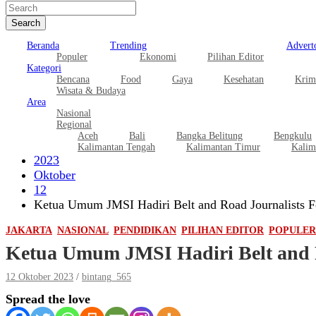
Search
Beranda
Trending
Adverto
Populer
Ekonomi
Pilihan Editor
Kategori
Bencana
Food
Gaya
Kesehatan
Krim
Wisata & Budaya
Area
Nasional
Regional
Aceh
Bali
Bangka Belitung
Bengkulu
Kalimantan Tengah
Kalimantan Timur
Kalim
2023
Oktober
12
Ketua Umum JMSI Hadiri Belt and Road Journalists F
JAKARTA
NASIONAL
PENDIDIKAN
PILIHAN EDITOR
POPULER
Ketua Umum JMSI Hadiri Belt and R
12 Oktober 2023
bintang_565
Spread the love