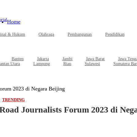
rial
Home
inal & Hukum
Olahraga
Pembangunan
Pendidikan
Banten
Jakarta
Jambi
Jawa Barat
Jawa Teng
antan Utara
Lampung
Riau
Sulawesi
Sumatera Bar
orum 2023 di Negara Beijing
TRENDING
oad Journalists Forum 2023 di Nega