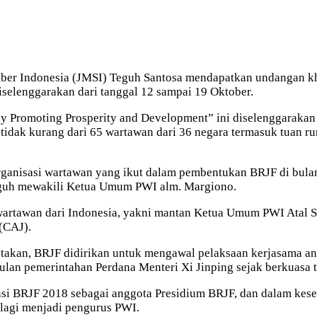
er Indonesia (JMSI) Teguh Santosa mendapatkan undangan khu
iselenggarakan dari tanggal 12 sampai 19 Oktober.
tly Promoting Prosperity and Development” ini diselenggarakan
i tidak kurang dari 65 wartawan dari 36 negara termasuk tuan 
anisasi wartawan yang ikut dalam pembentukan BRJF di bulan 
eguh mewakili Ketua Umum PWI alm. Margiono.
a wartawan dari Indonesia, yakni mantan Ketua Umum PWI Atal
(CAJ).
atakan, BRJF didirikan untuk mengawal pelaksaan kerjasama a
ulan pemerintahan Perdana Menteri Xi Jinping sejak berkuasa 
rensi BRJF 2018 sebagai anggota Presidium BRJF, dan dalam k
 lagi menjadi pengurus PWI.