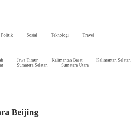
Politik
Sosial
Teknologi
Travel
ah
Jawa Timur
Kalimantan Barat
Kalimantan Selatan
at
Sumatera Selatan
Sumatera Utara
ra Beijing