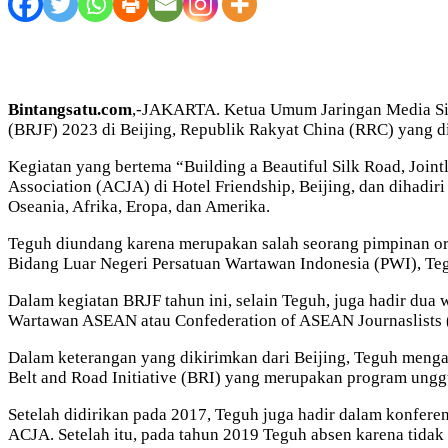
Bintangsatu.com
,-JAKARTA. Ketua Umum Jaringan Media Sib
(BRJF) 2023 di Beijing, Republik Rakyat China (RRC) yang d
Kegiatan yang bertema “Building a Beautiful Silk Road, Join
Association (ACJA) di Hotel Friendship, Beijing, dan dihadir
Oseania, Afrika, Eropa, dan Amerika.
Teguh diundang karena merupakan salah seorang pimpinan org
Bidang Luar Negeri Persatuan Wartawan Indonesia (PWI), T
Dalam kegiatan BRJF tahun ini, selain Teguh, juga hadir du
Wartawan ASEAN atau Confederation of ASEAN Journaslists 
Dalam keterangan yang dikirimkan dari Beijing, Teguh meng
Belt and Road Initiative (BRI) yang merupakan program ungg
Setelah didirikan pada 2017, Teguh juga hadir dalam konfe
ACJA. Setelah itu, pada tahun 2019 Teguh absen karena tidak