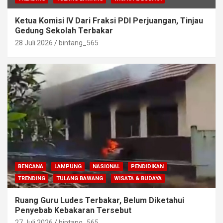
Ketua Komisi IV Dari Fraksi PDI Perjuangan, Tinjau
Gedung Sekolah Terbakar
28 Juli 2026
bintang_565
BENCANA
LAMPUNG
NASIONAL
PENDIDIKAN
TRENDING
TULANG BAWANG
WISATA & BUDAYA
Ruang Guru Ludes Terbakar, Belum Diketahui
Penyebab Kebakaran Tersebut
27 Juli 2026
bintang_565