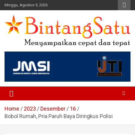
Skip
Minggu, Agustus 9, 2026
to
content
Portal Berita Nasional dan
Regional
Home
2023
Desember
16
Bobol Rumah, Pria Paruh Baya Diringkus Polisi