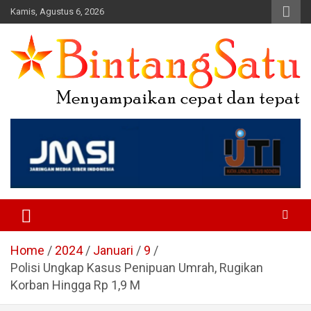
Skip
Kamis, Agustus 6, 2026
to
content
Portal Berita Nasional dan
Regional
Home
2024
Januari
9
Polisi Ungkap Kasus Penipuan Umrah, Rugikan
Korban Hingga Rp 1,9 M