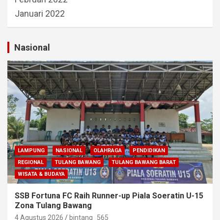
Januari 2022
Nasional
LAMPUNG
NASIONAL
OLAHRAGA
PENDIDIKAN
REGIONAL
TULANG BAWANG
TULANG BAWANG BARAT
WISATA & BUDAYA
SSB Fortuna FC Raih Runner-up Piala Soeratin U-15
Zona Tulang Bawang
4 Agustus 2026
bintang_565