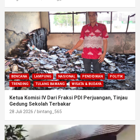
BENCANA
LAMPUNG
NASIONAL
PENDIDIKAN
POLITIK
TRENDING
TULANG BAWANG
WISATA & BUDAYA
Ketua Komisi IV Dari Fraksi PDI Perjuangan, Tinjau
Gedung Sekolah Terbakar
28 Juli 2026
bintang_565