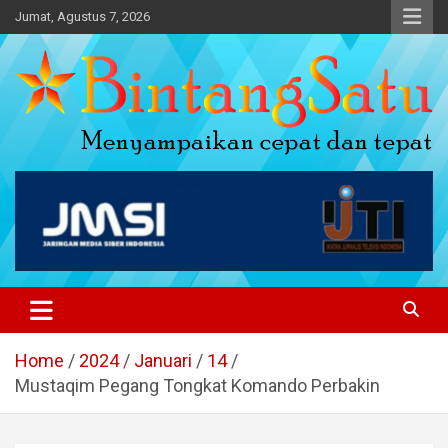
Skip
Jumat, Agustus 7, 2026
to
content
Portal Berita Nasional dan
Regional
Home
2024
Januari
14
Mustaqim Pegang Tongkat Komando Perbakin