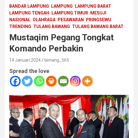
BANDAR LAMPUNG
LAMPUNG
LAMPUNG BARAT
LAMPUNG TENGAH
LAMPUNG TIMUR
MESUJI
NASIONAL
OLAHRAGA
PESAWARAN
PRINGSEWU
TRENDING
TULANG BAWANG
TULANG BAWANG BARAT
Mustaqim Pegang Tongkat
Komando Perbakin
14 Januari 2024
bintang_565
Spread the love