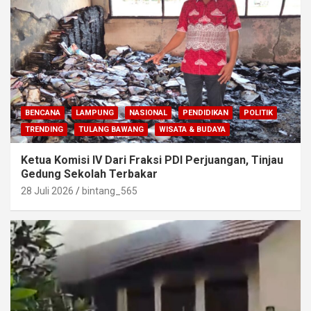
BENCANA
LAMPUNG
NASIONAL
PENDIDIKAN
POLITIK
TRENDING
TULANG BAWANG
WISATA & BUDAYA
Ketua Komisi IV Dari Fraksi PDI Perjuangan, Tinjau
Gedung Sekolah Terbakar
28 Juli 2026
bintang_565