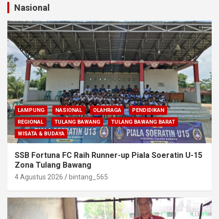
Nasional
LAMPUNG
NASIONAL
OLAHRAGA
PENDIDIKAN
REGIONAL
TULANG BAWANG
TULANG BAWANG BARAT
WISATA & BUDAYA
SSB Fortuna FC Raih Runner-up Piala Soeratin U-15
Zona Tulang Bawang
4 Agustus 2026
bintang_565