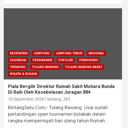
KESEHATAN
LAMPUNG
LAMPUNG TIMUR
NASIONAL
OLAHRAGA
PESAWARAN
POPULER
PRINGSEWU
TRENDING
TULANG BAWANG
TULANG BAWANG BARAT
WISATA & BUDAYA
Piala Bergilir Direktur Rumah Sakit Mutiara Bunda
Di Raih Oleh Kesebelasan Juragan 884
16 September 2024
bintang_565
BintangSatu.Com,- Tulang Bawang. Usai sudah
pertandingan open tournamen bolakaki dalam
rangka memperingati hari ulang tahun Rumah…