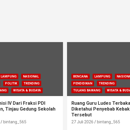
LAMPUNG
NASIONAL
BENCANA
LAMPUNG
NASION
POLITIK
TRENDING
PENDIDIKAN
TRENDING
WANG
WISATA & BUDAYA
TULANG BAWANG
WISATA & BUD
si IV Dari Fraksi PDI
Ruang Guru Ludes Terbaka
n, Tinjau Gedung Sekolah
Diketahui Penyebab Kebak
Tersebut
bintang_565
27 Juli 2026
bintang_565