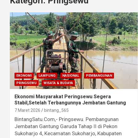
Kategori:
Pringsewu
EKONOMI
LAMPUNG
NASIONAL
PEMBANGUNAN
PRINGSEWU
WISATA & BUDAYA
Ekonomi Masyarakat Peringsewu Segera
Stabil,Setelah Terbangunnya Jembatan Gantung
7 Maret 2026
bintang_565
BintangSatu.Com,- Pringsewu. Pembangunan
Jembatan Gantung Garuda Tahap II di Pekon
Sukoharjo 4, Kecamatan Sukoharjo, Kabupaten