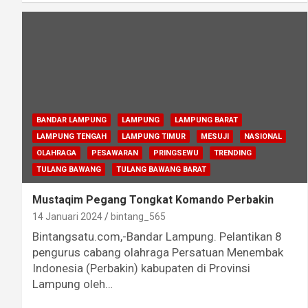
BANDAR LAMPUNG
LAMPUNG
LAMPUNG BARAT
LAMPUNG TENGAH
LAMPUNG TIMUR
MESUJI
NASIONAL
OLAHRAGA
PESAWARAN
PRINGSEWU
TRENDING
TULANG BAWANG
TULANG BAWANG BARAT
Mustaqim Pegang Tongkat Komando Perbakin
14 Januari 2024
bintang_565
Bintangsatu.com,-Bandar Lampung. Pelantikan 8
pengurus cabang olahraga Persatuan Menembak
Indonesia (Perbakin) kabupaten di Provinsi
Lampung oleh…