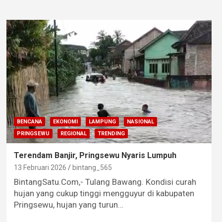
BENCANA
EKONOMI
LAMPUNG
NASIONAL
PRINGSEWU
REGIONAL
TRENDING
Terendam Banjir, Pringsewu Nyaris Lumpuh
13 Februari 2026
bintang_565
BintangSatu.Com,- Tulang Bawang. Kondisi curah
hujan yang cukup tinggi mengguyur di kabupaten
Pringsewu, hujan yang turun…