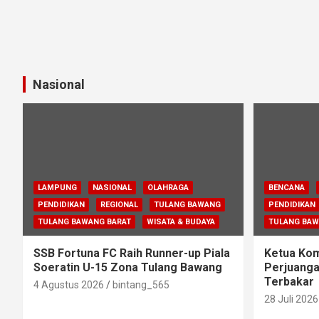
Nasional
LAMPUNG
NASIONAL
OLAHRAGA
BENCANA
PENDIDIKAN
REGIONAL
TULANG BAWANG
PENDIDIKAN
TULANG BAWANG BARAT
WISATA & BUDAYA
TULANG BA
SSB Fortuna FC Raih Runner-up Piala
Ketua Komi
Soeratin U-15 Zona Tulang Bawang
Perjuanga
Terbakar
4 Agustus 2026
bintang_565
28 Juli 2026