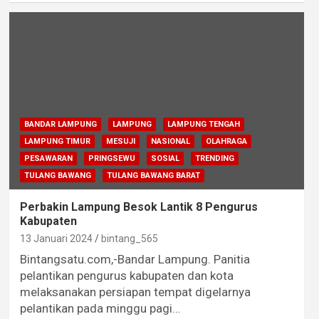
BANDAR LAMPUNG
LAMPUNG
LAMPUNG TENGAH
LAMPUNG TIMUR
MESUJI
NASIONAL
OLAHRAGA
PESAWARAN
PRINGSEWU
SOSIAL
TRENDING
TULANG BAWANG
TULANG BAWANG BARAT
Perbakin Lampung Besok Lantik 8 Pengurus
Kabupaten
13 Januari 2024
bintang_565
Bintangsatu.com,-Bandar Lampung. Panitia
pelantikan pengurus kabupaten dan kota
melaksanakan persiapan tempat digelarnya
pelantikan pada minggu pagi…