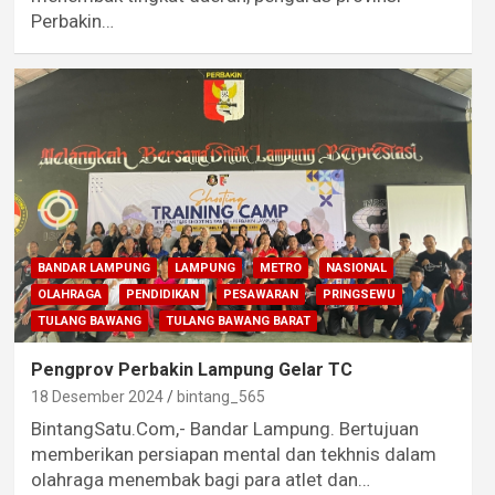
Perbakin…
BANDAR LAMPUNG
LAMPUNG
METRO
NASIONAL
OLAHRAGA
PENDIDIKAN
PESAWARAN
PRINGSEWU
TULANG BAWANG
TULANG BAWANG BARAT
Pengprov Perbakin Lampung Gelar TC
18 Desember 2024
bintang_565
BintangSatu.Com,- Bandar Lampung. Bertujuan
memberikan persiapan mental dan tekhnis dalam
olahraga menembak bagi para atlet dan…