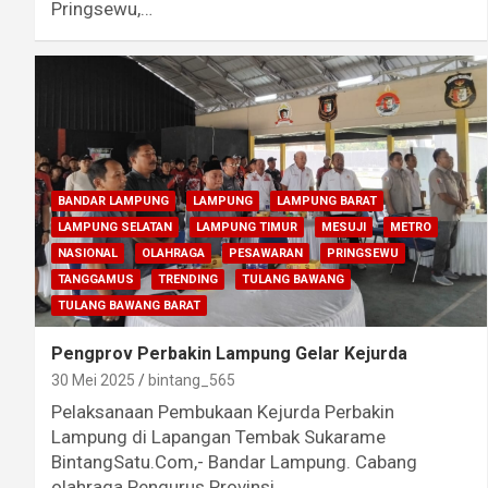
Pringsewu,…
BANDAR LAMPUNG
LAMPUNG
LAMPUNG BARAT
LAMPUNG SELATAN
LAMPUNG TIMUR
MESUJI
METRO
NASIONAL
OLAHRAGA
PESAWARAN
PRINGSEWU
TANGGAMUS
TRENDING
TULANG BAWANG
TULANG BAWANG BARAT
Pengprov Perbakin Lampung Gelar Kejurda
30 Mei 2025
bintang_565
Pelaksanaan Pembukaan Kejurda Perbakin
Lampung di Lapangan Tembak Sukarame
BintangSatu.Com,- Bandar Lampung. Cabang
olahraga Pengurus Provinsi…