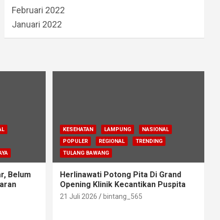
Februari 2022
Januari 2022
AL
KESEHATAN
LAMPUNG
NASIONAL
POPULER
REGIONAL
TRENDING
AYA
TULANG BAWANG
r, Belum
Herlinawati Potong Pita Di Grand
aran
Opening Klinik Kecantikan Puspita
21 Juli 2026
bintang_565