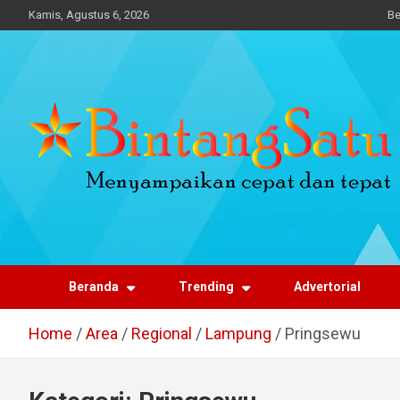
Skip
Kamis, Agustus 6, 2026
Be
to
content
Portal Berita Nasional
dan Regional
Beranda
Trending
Advertorial
Home
Area
Regional
Lampung
Pringsewu