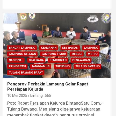
BANDAR LAMPUNG
KEAMANAN
KESEHATAN
LAMPUNG
LAMPUNG SELATAN
LAMPUNG TIMUR
MESUJI
METRO
NASIONAL
OLAHRAGA
PENDIDIKAN
PESAWARAN
PRINGSEWU
TANGGAMUS
TRENDING
TULANG BAWANG
TULANG BAWANG BARAT
Pengprov Perbakin Lampung Gelar Rapat
Persiapan Kejurda
10 Mei 2025
bintang_565
Poto Rapat Persiapan Kejurda BintangSatu.Com,-
Tulang Bawang. Menjelang digelarnya kejuaraan
menembak tingkat daerah, pengurus provinsi