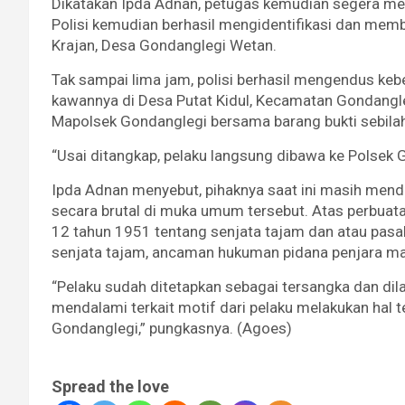
Dikatakan Ipda Adnan, petugas kemudian segera mela
Polisi kemudian berhasil mengidentifikasi dan mem
Krajan, Desa Gondanglegi Wetan.
Tak sampai lima jam, polisi berhasil mengendus ke
kawannya di Desa Putat Kidul, Kecamatan Gondangl
Mapolsek Gondanglegi bersama barang bukti sebilah
“Usai ditangkap, pelaku langsung dibawa ke Polsek 
Ipda Adnan menyebut, pihaknya saat ini masih men
secara brutal di muka umum tersebut. Atas perbuata
12 tahun 1951 tentang senjata tajam dan atau pa
senjata tajam, ancaman hukuman pidana penjara ma
“Pelaku sudah ditetapkan sebagai tersangka dan di
mendalami terkait motif dari pelaku melakukan hal t
Gondanglegi,” pungkasnya. (Agoes)
Spread the love