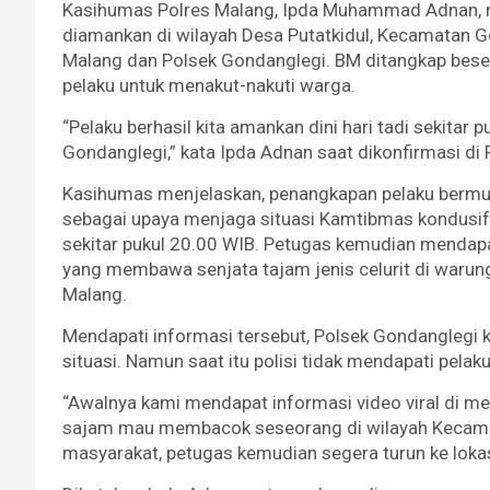
Kasihumas Polres Malang, Ipda Muhammad Adnan, me
diamankan di wilayah Desa Putatkidul, Kecamatan G
Malang dan Polsek Gondanglegi. BM ditangkap besert
pelaku untuk menakut-nakuti warga.
“Pelaku berhasil kita amankan dini hari tadi sekitar
Gondanglegi,” kata Ipda Adnan saat dikonfirmasi di 
Kasihumas menjelaskan, penangkapan pelaku bermula
sebagai upaya menjaga situasi Kamtibmas kondusif
sekitar pukul 20.00 WIB. Petugas kemudian mendapat 
yang membawa senjata tajam jenis celurit di warun
Malang.
Mendapati informasi tersebut, Polsek Gondanglegi 
situasi. Namun saat itu polisi tidak mendapati pela
“Awalnya kami mendapat informasi video viral di me
sajam mau membacok seseorang di wilayah Kecam
masyarakat, petugas kemudian segera turun ke lokas