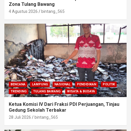
Zona Tulang Bawang
4 Agustus 2026
bintang_565
BENCANA
LAMPUNG
NASIONAL
PENDIDIKAN
POLITIK
TRENDING
TULANG BAWANG
WISATA & BUDAYA
Ketua Komisi IV Dari Fraksi PDI Perjuangan, Tinjau
Gedung Sekolah Terbakar
28 Juli 2026
bintang_565