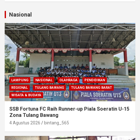
Nasional
LAMPUNG
NASIONAL
OLAHRAGA
PENDIDIKAN
REGIONAL
TULANG BAWANG
TULANG BAWANG BARAT
WISATA & BUDAYA
SSB Fortuna FC Raih Runner-up Piala Soeratin U-15
Zona Tulang Bawang
4 Agustus 2026
bintang_565