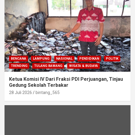
BENCANA
LAMPUNG
NASIONAL
PENDIDIKAN
POLITIK
TRENDING
TULANG BAWANG
WISATA & BUDAYA
Ketua Komisi IV Dari Fraksi PDI Perjuangan, Tinjau
Gedung Sekolah Terbakar
28 Juli 2026
bintang_565