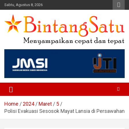
Skip
Sabtu, Agustus 8, 2026
to
content
Portal Berita Nasional dan
Regional
Home
2024
Maret
5
Polisi Evakuasi Sesosok Mayat Lansia di Persawahan