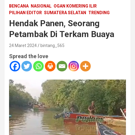
BENCANA
NASIONAL
OGAN KOMERING ILIR
PILIHAN EDITOR
SUMATERA SELATAN
TRENDING
Hendak Panen, Seorang
Petambak Di Terkam Buaya
24 Maret 2024
bintang_565
Spread the love