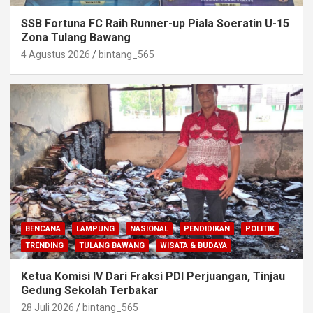
SSB Fortuna FC Raih Runner-up Piala Soeratin U-15
Zona Tulang Bawang
4 Agustus 2026
bintang_565
BENCANA
LAMPUNG
NASIONAL
PENDIDIKAN
POLITIK
TRENDING
TULANG BAWANG
WISATA & BUDAYA
Ketua Komisi IV Dari Fraksi PDI Perjuangan, Tinjau
Gedung Sekolah Terbakar
28 Juli 2026
bintang_565