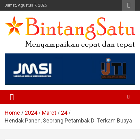
Skip
Jumat, Agustus 7, 2026
to
content
Portal Berita Nasional dan
Regional
Home
2024
Maret
24
Hendak Panen, Seorang Petambak Di Terkam Buaya