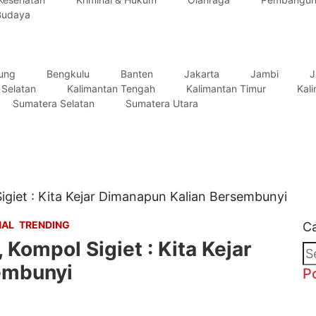
Budaya
tung
Bengkulu
Banten
Jakarta
Jambi
J
 Selatan
Kalimantan Tengah
Kalimantan Timur
Kal
Sumatera Selatan
Sumatera Utara
giet : Kita Kejar Dimanapun Kalian Bersembunyi
NAL
TRENDING
Ca
Kompol Sigiet : Kita Kejar
embunyi
P