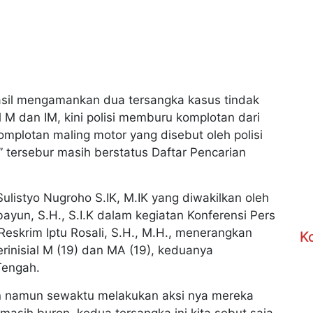
hasil mengamankan dua tersangka kasus tindak
 M dan IM, kini polisi memburu komplotan dari
mplotan maling motor yang disebut oleh polisi
tersebur masih berstatus Daftar Pencarian
listyo Nugroho S.IK, M.IK yang diwakilkan oleh
ayun, S.H., S.I.K dalam kegiatan Konferensi Pers
Reskrim Iptu Rosali, S.H., M.H., menerangkan
K
inisial M (19) dan MA (19), keduanya
Tengah.
an namun sewaktu melakukan aksi nya mereka
 masih buron, kedua tersangka ini kita sebut saja