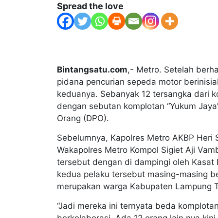
Spread the love
Bintangsatu.com
,- Metro. Setelah ber
pidana pencurian sepeda motor berinisial
keduanya. Sebanyak 12 tersangka dari ko
dengan sebutan komplotan “Yukum Jaya” 
Orang (DPO).
Sebelumnya, Kapolres Metro AKBP Heri Su
Wakapolres Metro Kompol Sigiet Aji Vamb
tersebut dengan di dampingi oleh Kasat 
kedua pelaku tersebut masing-masing ber
merupakan warga Kabupaten Lampung 
“Jadi mereka ini ternyata beda komplot
berkolaborasi. Ada 12 orang lain nya kini