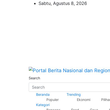
Skip
Sabtu, Agustus 8, 2026
to
content
Portal Berita Nasiona
Search
Beranda
Trending
Populer
Ekonomi
Piliha
Kategori
Bencana
Food
Gaya