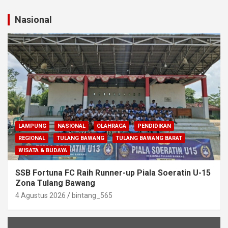
Nasional
LAMPUNG
NASIONAL
OLAHRAGA
PENDIDIKAN
REGIONAL
TULANG BAWANG
TULANG BAWANG BARAT
WISATA & BUDAYA
SSB Fortuna FC Raih Runner-up Piala Soeratin U-15
Zona Tulang Bawang
4 Agustus 2026
bintang_565