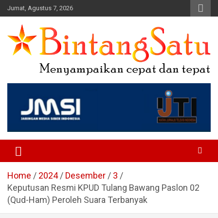
Skip
Jumat, Agustus 7, 2026
to
content
Portal Berita Nasional dan
Regional
Home
2024
Desember
3
Keputusan Resmi KPUD Tulang Bawang Paslon 02
(Qud-Ham) Peroleh Suara Terbanyak