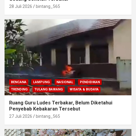
28 Juli 2026
bintang_565
BENCANA
LAMPUNG
NASIONAL
PENDIDIKAN
TRENDING
TULANG BAWANG
WISATA & BUDAYA
Ruang Guru Ludes Terbakar, Belum Diketahui
Penyebab Kebakaran Tersebut
27 Juli 2026
bintang_565