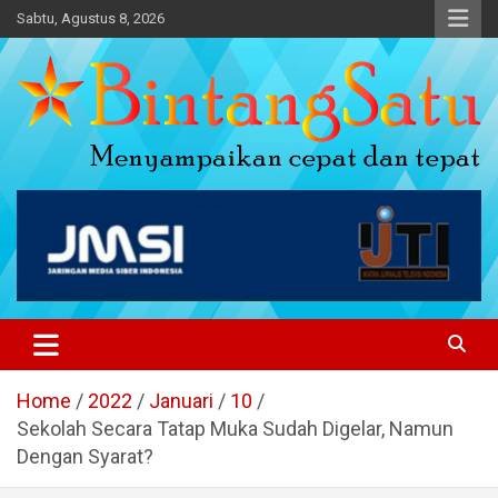
Skip
Sabtu, Agustus 8, 2026
to
content
Portal Berita Nasional dan
Regional
Home
2022
Januari
10
Sekolah Secara Tatap Muka Sudah Digelar, Namun
Dengan Syarat?