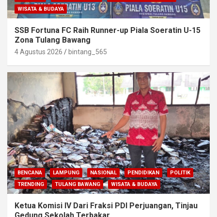
WISATA & BUDAYA
SSB Fortuna FC Raih Runner-up Piala Soeratin U-15
Zona Tulang Bawang
4 Agustus 2026
bintang_565
BENCANA
LAMPUNG
NASIONAL
PENDIDIKAN
POLITIK
TRENDING
TULANG BAWANG
WISATA & BUDAYA
Ketua Komisi IV Dari Fraksi PDI Perjuangan, Tinjau
Gedung Sekolah Terbakar