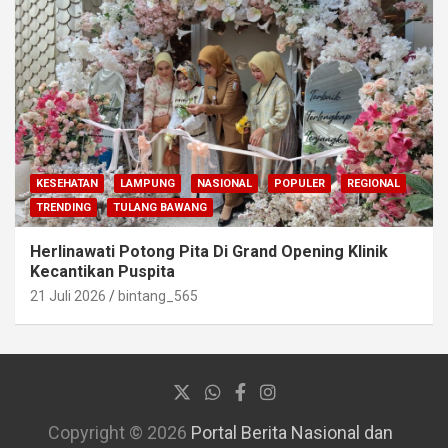
KESEHATAN
LAMPUNG
NASIONAL
POPULER
REGIONAL
TRENDING
TULANG BAWANG
Herlinawati Potong Pita Di Grand Opening Klinik
Kecantikan Puspita
21 Juli 2026
bintang_565
Copyright © 2026
Portal Berita Nasional dan