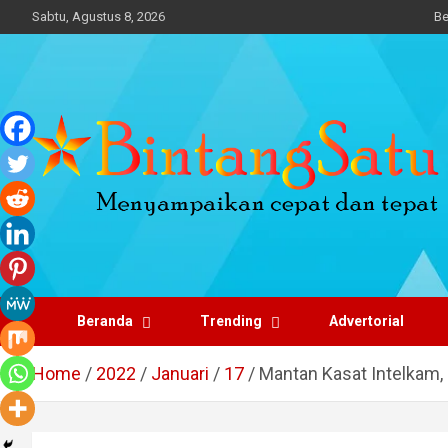
Skip
Sabtu, Agustus 8, 2026
Be
to
content
Portal Berita Nasional
dan Regional
Beranda
Trending
Advertorial
Home
2022
Januari
17
Mantan Kasat Intelkam,