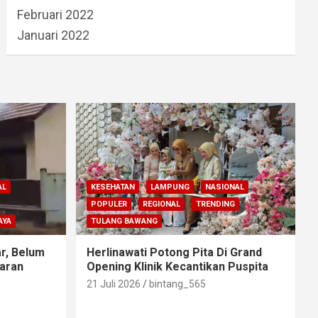
Februari 2022
Januari 2022
AL
KESEHATAN
LAMPUNG
NASIONAL
POPULER
REGIONAL
TRENDING
AYA
TULANG BAWANG
r, Belum
Herlinawati Potong Pita Di Grand
aran
Opening Klinik Kecantikan Puspita
21 Juli 2026
bintang_565