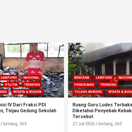
LAMPUNG
NASIONAL
BENCANA
LAMPUNG
NASION
POLITIK
TRENDING
PENDIDIKAN
TRENDING
WANG
WISATA & BUDAYA
TULANG BAWANG
WISATA & BUD
si IV Dari Fraksi PDI
Ruang Guru Ludes Terbaka
n, Tinjau Gedung Sekolah
Diketahui Penyebab Kebak
Tersebut
bintang_565
27 Juli 2026
bintang_565