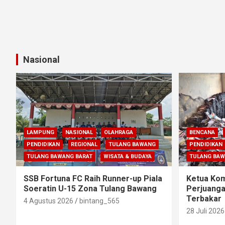
Nasional
LAMPUNG
NASIONAL
OLAHRAGA
BENCANA
PENDIDIKAN
REGIONAL
TULANG BAWANG
PENDIDIKAN
TULANG BAWANG BARAT
WISATA & BUDAYA
TULANG BA
SSB Fortuna FC Raih Runner-up Piala
Ketua Komi
Soeratin U-15 Zona Tulang Bawang
Perjuanga
Terbakar
4 Agustus 2026
bintang_565
28 Juli 2026