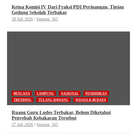
Ketua Komisi IV Dari Fraksi PDI Perjuangan, Tinjau
Gedung Sekolah Terbakar
28 Juli 2026
bintang_565
BENCANA
LAMPUNG
NASIONAL
PENDIDIKAN
TRENDING
TULANG BAWANG
WISATA & BUDAYA
Ruang Guru Ludes Terbakar, Belum Diketahui
Penyebab Kebakaran Tersebut
27 Juli 2026
bintang_565