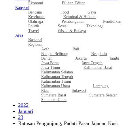
Ekonomi
Pilihan Editor
Kategori
Bencana
Food
Gaya
Kesehatan
Kriminal & Hukum
Olahraga
Pembangunan
Pendidikan
Politik
Sosial
Teknologi
Travel
Wisata & Budaya
Area
Nasional
Regional
Aceh
Bali
Bangka Belitung
Bengkulu
Banten
Jakarta
Jambi
Jawa Barat
Jawa Tengah
Jawa Timur
Kalimantan Barat
Kalimantan Selatan
Kalimantan Tengah
Kalimantan Timur
Kalimantan Utara
Lampung
Riau
Sulawesi
Sumatera Barat
Sumatera Selatan
Sumatera Utara
2022
Januari
23
Ratusan Pengunjung, Padati Pasar Jajanan Kusi