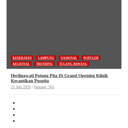
KESEHATAN
LAMPUNG
NASIONAL
POPULER
REGIONAL
TRENDING
TULANG BAWANG
Herlinawati Potong Pita Di Grand Opening Klinik
Kecantikan Puspita
21 Juli 2026
bintang_565