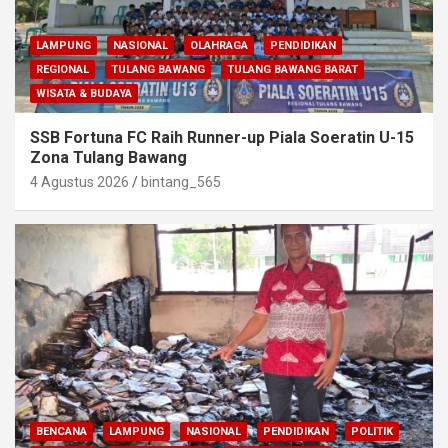
LAMPUNG
NASIONAL
OLAHRAGA
PENDIDIKAN
REGIONAL
TULANG BAWANG
TULANG BAWANG BARAT
WISATA & BUDAYA
SSB Fortuna FC Raih Runner-up Piala Soeratin U-15
Zona Tulang Bawang
4 Agustus 2026
bintang_565
BENCANA
LAMPUNG
NASIONAL
PENDIDIKAN
POLITIK