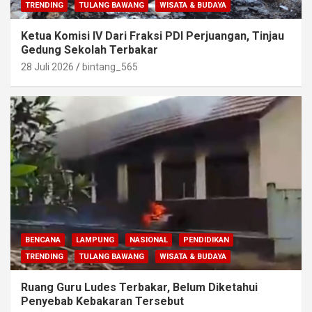
TRENDING
TULANG BAWANG
WISATA & BUDAYA
Ketua Komisi IV Dari Fraksi PDI Perjuangan, Tinjau
Gedung Sekolah Terbakar
28 Juli 2026
bintang_565
BENCANA
LAMPUNG
NASIONAL
PENDIDIKAN
TRENDING
TULANG BAWANG
WISATA & BUDAYA
Ruang Guru Ludes Terbakar, Belum Diketahui
Penyebab Kebakaran Tersebut