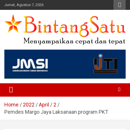
Skip
Jumat, Agustus 7, 2026
to
content
Portal Berita Nasional dan
Regional
Home
2022
April
2
Pemdes Margo Jaya Laksanaan program PKT