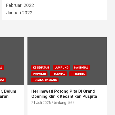
Februari 2022
Januari 2022
AL
KESEHATAN
LAMPUNG
NASIONAL
POPULER
REGIONAL
TRENDING
AYA
TULANG BAWANG
r, Belum
Herlinawati Potong Pita Di Grand
aran
Opening Klinik Kecantikan Puspita
21 Juli 2026
bintang_565