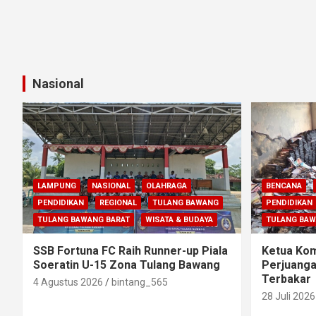
Nasional
LAMPUNG
NASIONAL
OLAHRAGA
BENCANA
PENDIDIKAN
REGIONAL
TULANG BAWANG
PENDIDIKAN
TULANG BAWANG BARAT
WISATA & BUDAYA
TULANG BA
SSB Fortuna FC Raih Runner-up Piala
Ketua Komi
Soeratin U-15 Zona Tulang Bawang
Perjuanga
Terbakar
4 Agustus 2026
bintang_565
28 Juli 2026