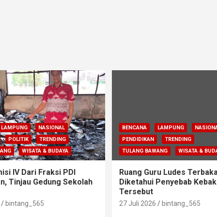
LAMPUNG
NASIONAL
BENCANA
LAMPUNG
NASION
POLITIK
TRENDING
PENDIDIKAN
TRENDING
WANG
WISATA & BUDAYA
TULANG BAWANG
WISATA & BUD
si IV Dari Fraksi PDI
Ruang Guru Ludes Terbaka
n, Tinjau Gedung Sekolah
Diketahui Penyebab Kebak
Tersebut
bintang_565
27 Juli 2026
bintang_565