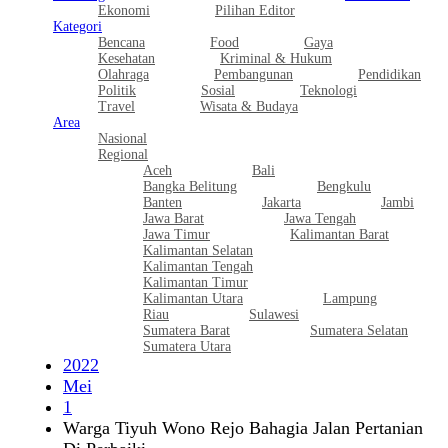
Ekonomi
Pilihan Editor
Kategori
Bencana
Food
Gaya
Kesehatan
Kriminal & Hukum
Olahraga
Pembangunan
Pendidikan
Politik
Sosial
Teknologi
Travel
Wisata & Budaya
Area
Nasional
Regional
Aceh
Bali
Bangka Belitung
Bengkulu
Banten
Jakarta
Jambi
Jawa Barat
Jawa Tengah
Jawa Timur
Kalimantan Barat
Kalimantan Selatan
Kalimantan Tengah
Kalimantan Timur
Kalimantan Utara
Lampung
Riau
Sulawesi
Sumatera Barat
Sumatera Selatan
Sumatera Utara
2022
Mei
1
Warga Tiyuh Wono Rejo Bahagia Jalan Pertanian