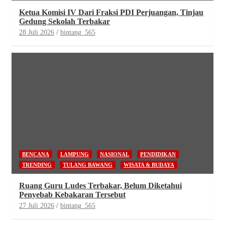
Ketua Komisi IV Dari Fraksi PDI Perjuangan, Tinjau
Gedung Sekolah Terbakar
28 Juli 2026
bintang_565
BENCANA
LAMPUNG
NASIONAL
PENDIDIKAN
TRENDING
TULANG BAWANG
WISATA & BUDAYA
Ruang Guru Ludes Terbakar, Belum Diketahui
Penyebab Kebakaran Tersebut
27 Juli 2026
bintang_565