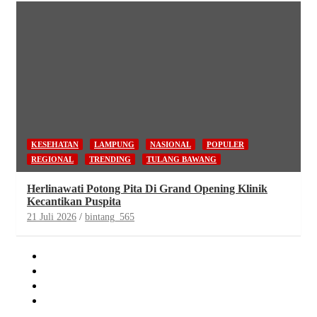
KESEHATAN
LAMPUNG
NASIONAL
POPULER
REGIONAL
TRENDING
TULANG BAWANG
Herlinawati Potong Pita Di Grand Opening Klinik
Kecantikan Puspita
21 Juli 2026
bintang_565