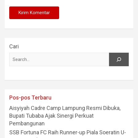
Cari
Pos-pos Terbaru
Aisyiyah Cadre Camp Lampung Resmi Dibuka,
Bupati Tubaba Ajak Sinergi Perkuat
Pembangunan
SSB Fortuna FC Raih Runner-up Piala Soeratin U-