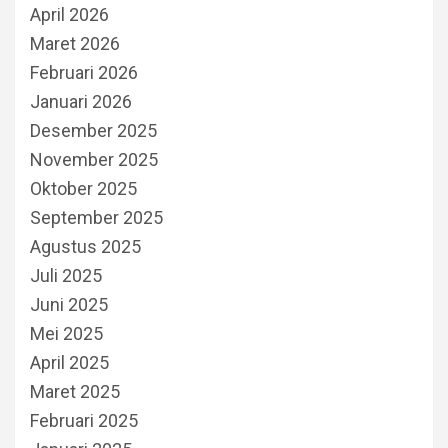
April 2026
Maret 2026
Februari 2026
Januari 2026
Desember 2025
November 2025
Oktober 2025
September 2025
Agustus 2025
Juli 2025
Juni 2025
Mei 2025
April 2025
Maret 2025
Februari 2025