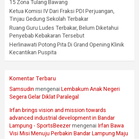
15 Zona Tulang Bawang
Ketua Komisi IV Dari Fraksi PDI Perjuangan,
Tinjau Gedung Sekolah Terbakar
Ruang Guru Ludes Terbakar, Belum Diketahui
Penyebab Kebakaran Tersebut
Herlinawati Potong Pita Di Grand Opening Klinik
Kecantikan Puspita
Komentar Terbaru
Samsudin
mengenai
Lembakum Anak Negeri
Segera Gelar Diklat Paralegal
Irfan brings vision and mission towards
advanced industrial development in Bandar
Lampung - SportsBeezer
mengenai
Irfan Bawa
Visi Misi Menuju Perbakin Bandar Lampung Maju