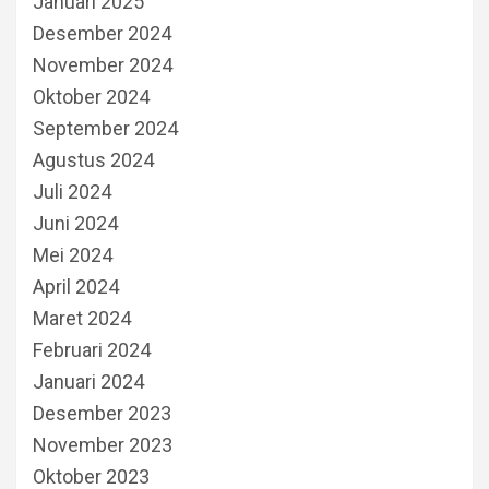
Januari 2025
Desember 2024
November 2024
Oktober 2024
September 2024
Agustus 2024
Juli 2024
Juni 2024
Mei 2024
April 2024
Maret 2024
Februari 2024
Januari 2024
Desember 2023
November 2023
Oktober 2023