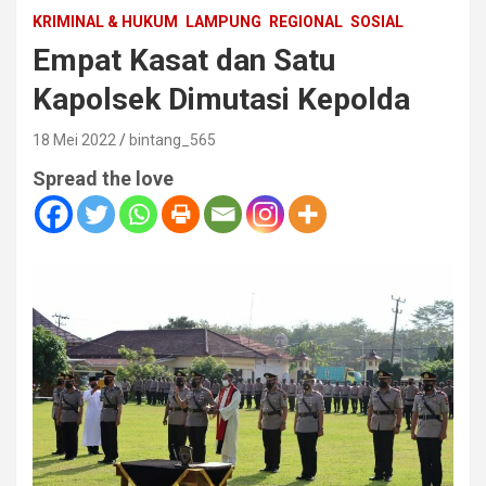
KRIMINAL & HUKUM
LAMPUNG
REGIONAL
SOSIAL
Empat Kasat dan Satu
Kapolsek Dimutasi Kepolda
18 Mei 2022
bintang_565
Spread the love