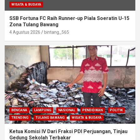
WISATA & BUDAYA
SSB Fortuna FC Raih Runner-up Piala Soeratin U-15
Zona Tulang Bawang
4 Agustus 2026
bintang_565
BENCANA
LAMPUNG
NASIONAL
PENDIDIKAN
POLITIK
TRENDING
TULANG BAWANG
WISATA & BUDAYA
Ketua Komisi IV Dari Fraksi PDI Perjuangan, Tinjau
Gedung Sekolah Terbakar