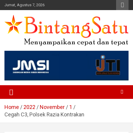
Skip
Jumat, Agustus 7, 2026
to
content
Portal Berita Nasional dan
Regional
Home
2022
November
1
Cegah C3, Polsek Razia Kontrakan