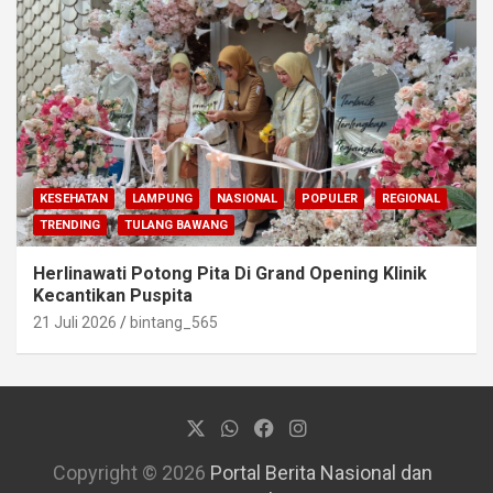
KESEHATAN
LAMPUNG
NASIONAL
POPULER
REGIONAL
TRENDING
TULANG BAWANG
Herlinawati Potong Pita Di Grand Opening Klinik
Kecantikan Puspita
21 Juli 2026
bintang_565
Copyright © 2026
Portal Berita Nasional dan