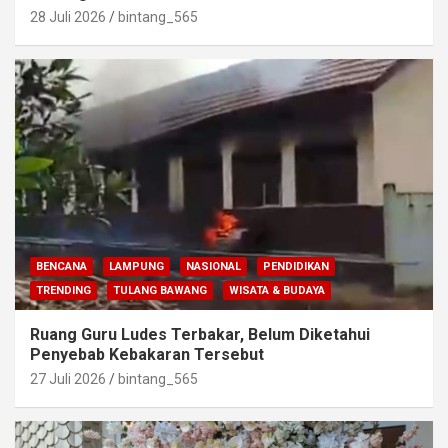
28 Juli 2026
bintang_565
BENCANA
LAMPUNG
NASIONAL
PENDIDIKAN
TRENDING
TULANG BAWANG
WISATA & BUDAYA
Ruang Guru Ludes Terbakar, Belum Diketahui
Penyebab Kebakaran Tersebut
27 Juli 2026
bintang_565