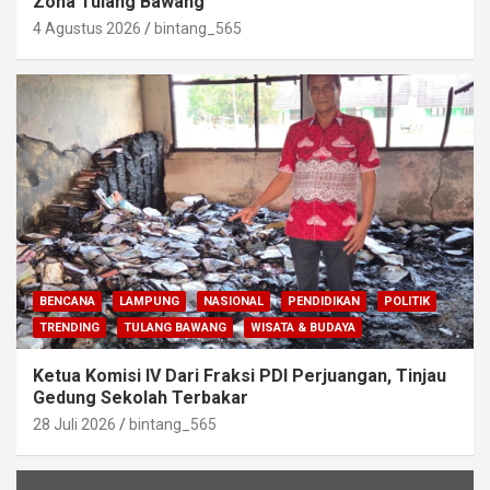
Zona Tulang Bawang
4 Agustus 2026
bintang_565
BENCANA
LAMPUNG
NASIONAL
PENDIDIKAN
POLITIK
TRENDING
TULANG BAWANG
WISATA & BUDAYA
Ketua Komisi IV Dari Fraksi PDI Perjuangan, Tinjau
Gedung Sekolah Terbakar
28 Juli 2026
bintang_565