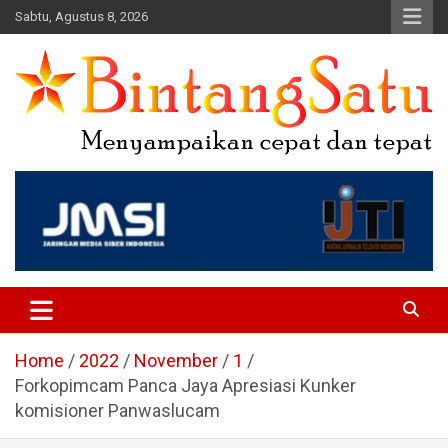
Skip
Sabtu, Agustus 8, 2026
to
content
Portal Berita Nasional dan
Regional
Home
2022
November
1
Forkopimcam Panca Jaya Apresiasi Kunker
komisioner Panwaslucam