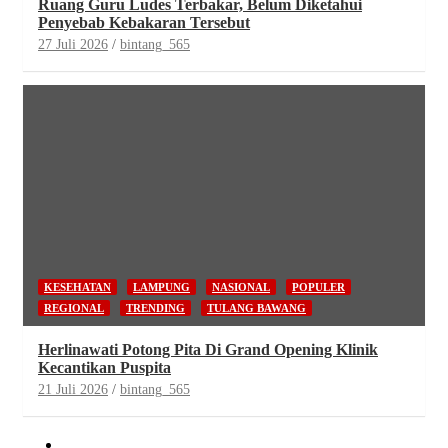
Ruang Guru Ludes Terbakar, Belum Diketahui
Penyebab Kebakaran Tersebut
27 Juli 2026
bintang_565
KESEHATAN
LAMPUNG
NASIONAL
POPULER
REGIONAL
TRENDING
TULANG BAWANG
Herlinawati Potong Pita Di Grand Opening Klinik
Kecantikan Puspita
21 Juli 2026
bintang_565