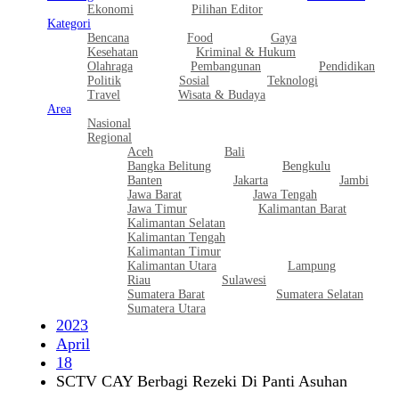
Ekonomi
Pilihan Editor
Kategori
Bencana
Food
Gaya
Kesehatan
Kriminal & Hukum
Olahraga
Pembangunan
Pendidikan
Politik
Sosial
Teknologi
Travel
Wisata & Budaya
Area
Nasional
Regional
Aceh
Bali
Bangka Belitung
Bengkulu
Banten
Jakarta
Jambi
Jawa Barat
Jawa Tengah
Jawa Timur
Kalimantan Barat
Kalimantan Selatan
Kalimantan Tengah
Kalimantan Timur
Kalimantan Utara
Lampung
Riau
Sulawesi
Sumatera Barat
Sumatera Selatan
Sumatera Utara
2023
April
18
SCTV CAY Berbagi Rezeki Di Panti Asuhan