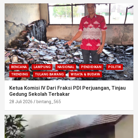
BENCANA
LAMPUNG
NASIONAL
PENDIDIKAN
POLITIK
TRENDING
TULANG BAWANG
WISATA & BUDAYA
Ketua Komisi IV Dari Fraksi PDI Perjuangan, Tinjau
Gedung Sekolah Terbakar
28 Juli 2026
bintang_565