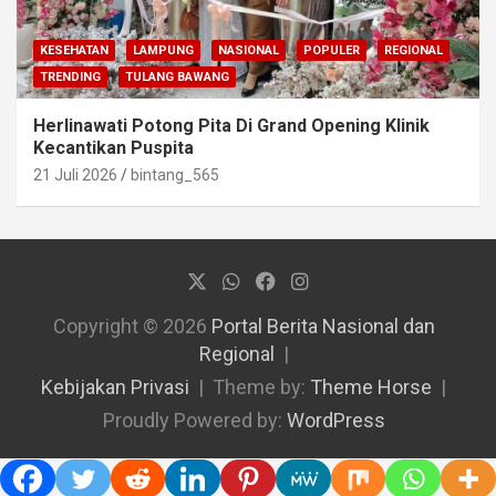
KESEHATAN
LAMPUNG
NASIONAL
POPULER
REGIONAL
TRENDING
TULANG BAWANG
Herlinawati Potong Pita Di Grand Opening Klinik
Kecantikan Puspita
21 Juli 2026
bintang_565
Copyright © 2026
Portal Berita Nasional dan
Regional
Kebijakan Privasi
Theme by:
Theme Horse
Proudly Powered by:
WordPress