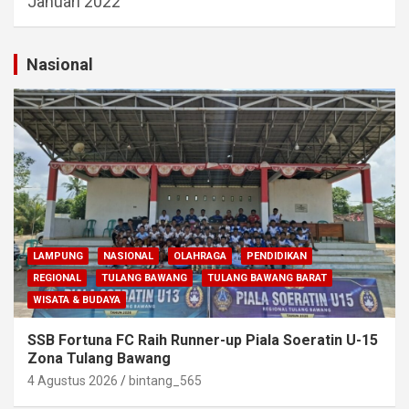
Januari 2022
Nasional
LAMPUNG
NASIONAL
OLAHRAGA
PENDIDIKAN
REGIONAL
TULANG BAWANG
TULANG BAWANG BARAT
WISATA & BUDAYA
SSB Fortuna FC Raih Runner-up Piala Soeratin U-15
Zona Tulang Bawang
4 Agustus 2026
bintang_565