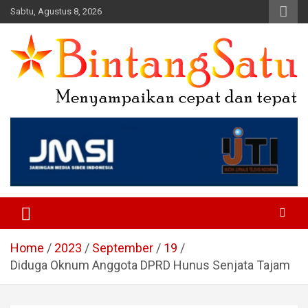
Skip
Sabtu, Agustus 8, 2026
to
content
Portal Berita Nasional dan
Regional
Home
2023
September
19
Diduga Oknum Anggota DPRD Hunus Senjata Tajam