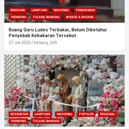
BENCANA
LAMPUNG
NASIONAL
PENDIDIKAN
TRENDING
TULANG BAWANG
WISATA & BUDAYA
Ruang Guru Ludes Terbakar, Belum Diketahui
Penyebab Kebakaran Tersebut
27 Juli 2026
bintang_565
KESEHATAN
LAMPUNG
NASIONAL
POPULER
REGIONAL
TRENDING
TULANG BAWANG