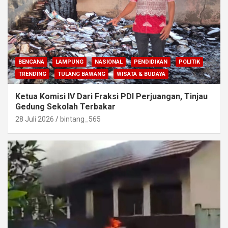
BENCANA
LAMPUNG
NASIONAL
PENDIDIKAN
POLITIK
TRENDING
TULANG BAWANG
WISATA & BUDAYA
Ketua Komisi IV Dari Fraksi PDI Perjuangan, Tinjau
Gedung Sekolah Terbakar
28 Juli 2026
bintang_565