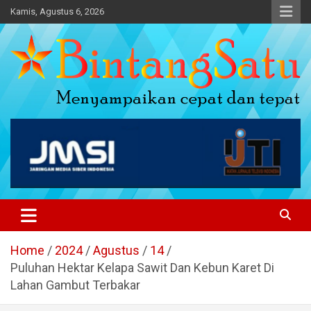
Skip
Kamis, Agustus 6, 2026
to
content
Portal Berita Nasional dan
Regional
Home
2024
Agustus
14
Puluhan Hektar Kelapa Sawit Dan Kebun Karet Di
Lahan Gambut Terbakar