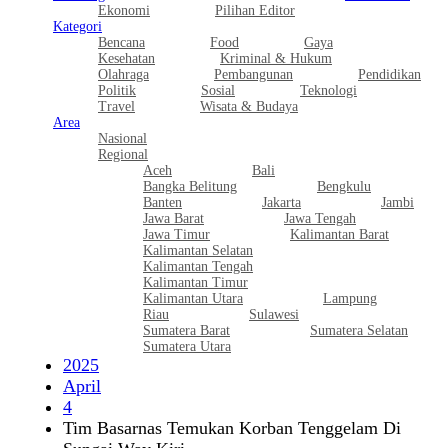
Ekonomi
Pilihan Editor
Kategori
Bencana
Food
Gaya
Kesehatan
Kriminal & Hukum
Olahraga
Pembangunan
Pendidikan
Politik
Sosial
Teknologi
Travel
Wisata & Budaya
Area
Nasional
Regional
Aceh
Bali
Bangka Belitung
Bengkulu
Banten
Jakarta
Jambi
Jawa Barat
Jawa Tengah
Jawa Timur
Kalimantan Barat
Kalimantan Selatan
Kalimantan Tengah
Kalimantan Timur
Kalimantan Utara
Lampung
Riau
Sulawesi
Sumatera Barat
Sumatera Selatan
Sumatera Utara
2025
April
4
Tim Basarnas Temukan Korban Tenggelam Di