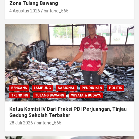
Zona Tulang Bawang
4 Agustus 2026
bintang_565
BENCANA
LAMPUNG
NASIONAL
PENDIDIKAN
POLITIK
TRENDING
TULANG BAWANG
WISATA & BUDAYA
Ketua Komisi IV Dari Fraksi PDI Perjuangan, Tinjau
Gedung Sekolah Terbakar
28 Juli 2026
bintang_565