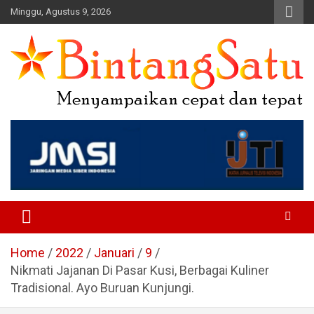
Skip
Minggu, Agustus 9, 2026
to
content
Portal Berita Nasional dan
Regional
Home
2022
Januari
9
Nikmati Jajanan Di Pasar Kusi, Berbagai Kuliner
Tradisional. Ayo Buruan Kunjungi.