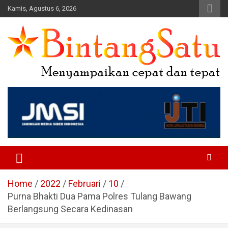
Skip
Kamis, Agustus 6, 2026
to
content
Portal Berita Nasional dan
Regional
Home
2022
Februari
10
Purna Bhakti Dua Pama Polres Tulang Bawang
Berlangsung Secara Kedinasan