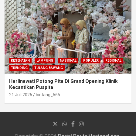
KESEHATAN
LAMPUNG
NASIONAL
POPULER
REGIONAL
TRENDING
TULANG BAWANG
Herlinawati Potong Pita Di Grand Opening Klinik
Kecantikan Puspita
21 Juli 2026
bintang_565