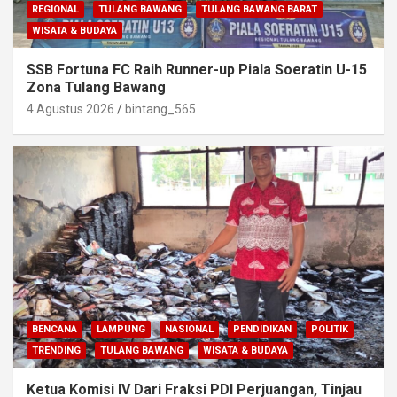
REGIONAL
TULANG BAWANG
TULANG BAWANG BARAT
WISATA & BUDAYA
SSB Fortuna FC Raih Runner-up Piala Soeratin U-15
Zona Tulang Bawang
4 Agustus 2026
bintang_565
BENCANA
LAMPUNG
NASIONAL
PENDIDIKAN
POLITIK
TRENDING
TULANG BAWANG
WISATA & BUDAYA
Ketua Komisi IV Dari Fraksi PDI Perjuangan, Tinjau