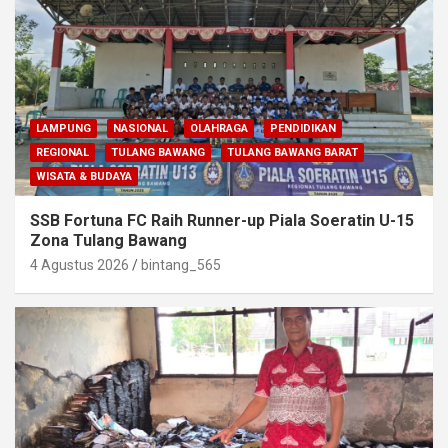
LAMPUNG
NASIONAL
OLAHRAGA
PENDIDIKAN
REGIONAL
TULANG BAWANG
TULANG BAWANG BARAT
WISATA & BUDAYA
SSB Fortuna FC Raih Runner-up Piala Soeratin U-15
Zona Tulang Bawang
4 Agustus 2026
bintang_565