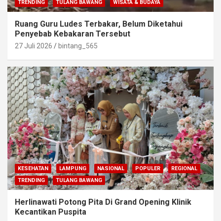
TRENDING
TULANG BAWANG
WISATA & BUDAYA
Ruang Guru Ludes Terbakar, Belum Diketahui
Penyebab Kebakaran Tersebut
27 Juli 2026
bintang_565
KESEHATAN
LAMPUNG
NASIONAL
POPULER
REGIONAL
TRENDING
TULANG BAWANG
Herlinawati Potong Pita Di Grand Opening Klinik
Kecantikan Puspita