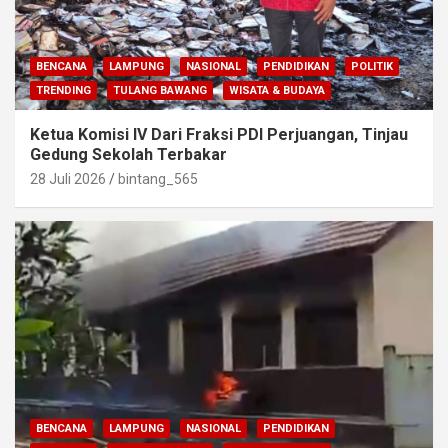
BENCANA
LAMPUNG
NASIONAL
PENDIDIKAN
POLITIK
TRENDING
TULANG BAWANG
WISATA & BUDAYA
Ketua Komisi IV Dari Fraksi PDI Perjuangan, Tinjau
Gedung Sekolah Terbakar
28 Juli 2026
bintang_565
BENCANA
LAMPUNG
NASIONAL
PENDIDIKAN