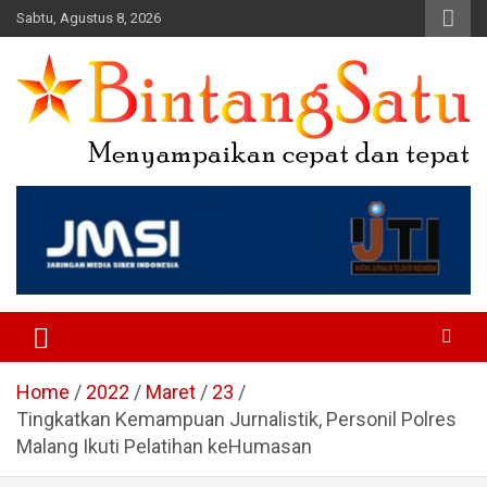
Skip
Sabtu, Agustus 8, 2026
to
content
Portal Berita Nasional dan
Regional
Home
2022
Maret
23
Tingkatkan Kemampuan Jurnalistik, Personil Polres
Malang Ikuti Pelatihan keHumasan