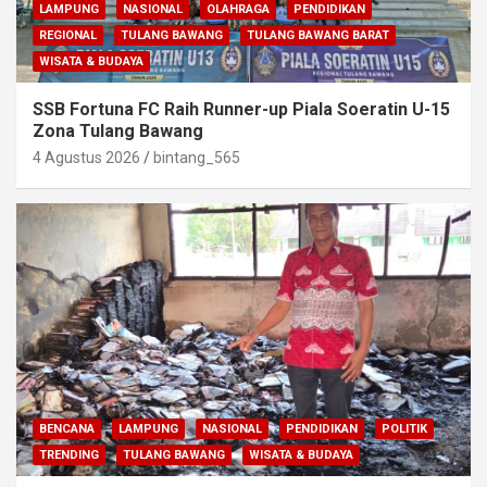
LAMPUNG
NASIONAL
OLAHRAGA
PENDIDIKAN
REGIONAL
TULANG BAWANG
TULANG BAWANG BARAT
WISATA & BUDAYA
SSB Fortuna FC Raih Runner-up Piala Soeratin U-15
Zona Tulang Bawang
4 Agustus 2026
bintang_565
BENCANA
LAMPUNG
NASIONAL
PENDIDIKAN
POLITIK
TRENDING
TULANG BAWANG
WISATA & BUDAYA