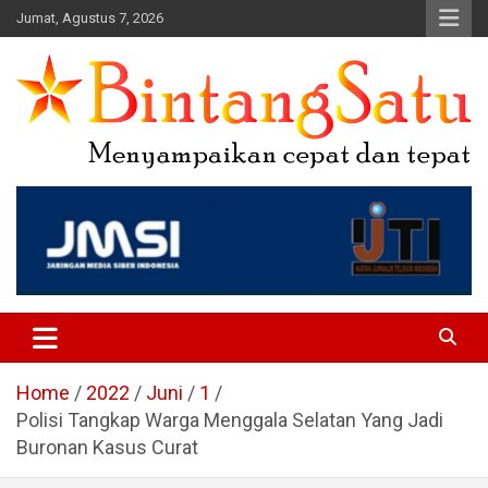
Skip
Jumat, Agustus 7, 2026
to
content
Portal Berita Nasional dan
Regional
Home
2022
Juni
1
Polisi Tangkap Warga Menggala Selatan Yang Jadi
Buronan Kasus Curat