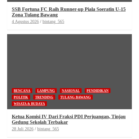
SSB Fortuna FC Raih Runner-up Piala Soeratin U-15
Zona Tulang Bawang
4 Agustus 2026
bintang_565
BENCANA
LAMPUNG
NASIONAL
PENDIDIKAN
POLITIK
TRENDING
TULANG BAWANG
WISATA & BUDAYA
Ketua Komisi IV Dari Fraksi PDI Perjuangan, Tinjau
Gedung Sekolah Terbakar
28 Juli 2026
bintang_565