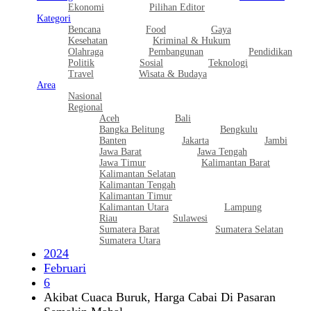
Ekonomi
Pilihan Editor
Kategori
Bencana
Food
Gaya
Kesehatan
Kriminal & Hukum
Olahraga
Pembangunan
Pendidikan
Politik
Sosial
Teknologi
Travel
Wisata & Budaya
Area
Nasional
Regional
Aceh
Bali
Bangka Belitung
Bengkulu
Banten
Jakarta
Jambi
Jawa Barat
Jawa Tengah
Jawa Timur
Kalimantan Barat
Kalimantan Selatan
Kalimantan Tengah
Kalimantan Timur
Kalimantan Utara
Lampung
Riau
Sulawesi
Sumatera Barat
Sumatera Selatan
Sumatera Utara
2024
Februari
6
Akibat Cuaca Buruk, Harga Cabai Di Pasaran