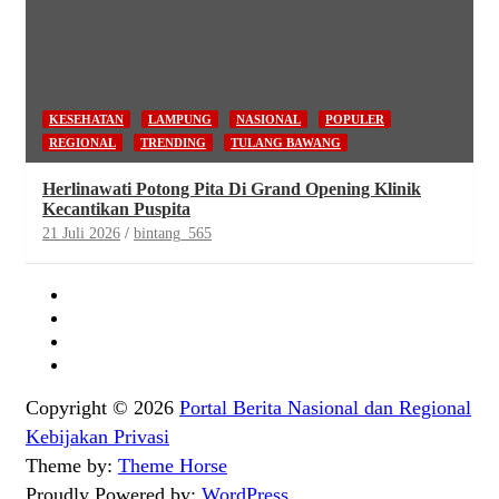
KESEHATAN
LAMPUNG
NASIONAL
POPULER
REGIONAL
TRENDING
TULANG BAWANG
Herlinawati Potong Pita Di Grand Opening Klinik
Kecantikan Puspita
21 Juli 2026
bintang_565
Copyright © 2026
Portal Berita Nasional dan Regional
Kebijakan Privasi
Theme by:
Theme Horse
Proudly Powered by:
WordPress