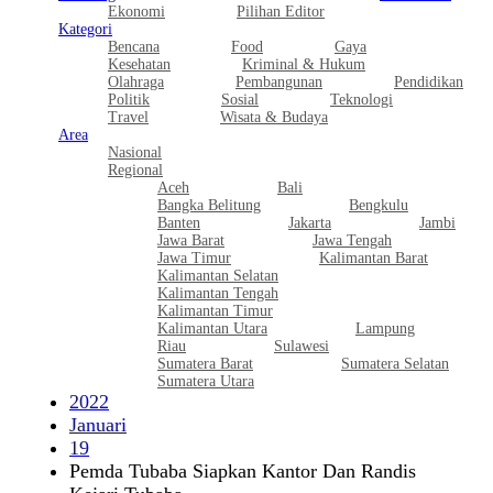
Ekonomi
Pilihan Editor
Kategori
Bencana
Food
Gaya
Kesehatan
Kriminal & Hukum
Olahraga
Pembangunan
Pendidikan
Politik
Sosial
Teknologi
Travel
Wisata & Budaya
Area
Nasional
Regional
Aceh
Bali
Bangka Belitung
Bengkulu
Banten
Jakarta
Jambi
Jawa Barat
Jawa Tengah
Jawa Timur
Kalimantan Barat
Kalimantan Selatan
Kalimantan Tengah
Kalimantan Timur
Kalimantan Utara
Lampung
Riau
Sulawesi
Sumatera Barat
Sumatera Selatan
Sumatera Utara
2022
Januari
19
Pemda Tubaba Siapkan Kantor Dan Randis