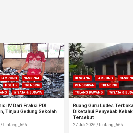
LAMPUNG
NASIONAL
BENCANA
LAMPUNG
NASION
POLITIK
TRENDING
PENDIDIKAN
TRENDING
WANG
WISATA & BUDAYA
TULANG BAWANG
WISATA & BUD
si IV Dari Fraksi PDI
Ruang Guru Ludes Terbaka
n, Tinjau Gedung Sekolah
Diketahui Penyebab Kebak
Tersebut
bintang_565
27 Juli 2026
bintang_565