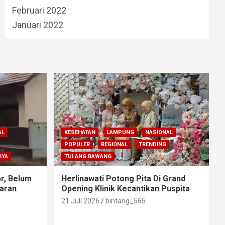
Februari 2022
Januari 2022
AL
KESEHATAN
LAMPUNG
NASIONAL
POPULER
REGIONAL
TRENDING
AYA
TULANG BAWANG
r, Belum
Herlinawati Potong Pita Di Grand
aran
Opening Klinik Kecantikan Puspita
21 Juli 2026
bintang_565