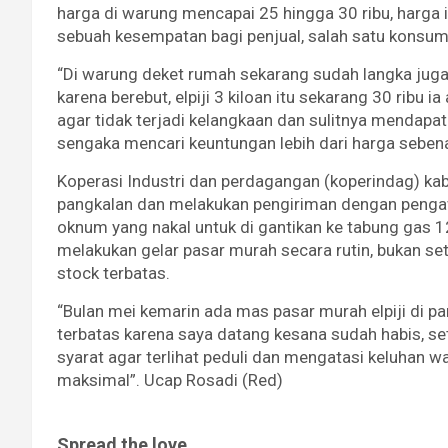
harga di warung mencapai 25 hingga 30 ribu, harga
sebuah kesempatan bagi penjual, salah satu konsum
“Di warung deket rumah sekarang sudah langka juga
karena berebut, elpiji 3 kiloan itu sekarang 30 ribu i
agar tidak terjadi kelangkaan dan sulitnya menda
sengaka mencari keuntungan lebih dari harga seben
Koperasi Industri dan perdagangan (koperindag) k
pangkalan dan melakukan pengiriman dengan pengaw
oknum yang nakal untuk di gantikan ke tabung gas 12
melakukan gelar pasar murah secara rutin, bukan se
stock terbatas.
“Bulan mei kemarin ada mas pasar murah elpiji di p
terbatas karena saya datang kesana sudah habis, se
syarat agar terlihat peduli dan mengatasi keluhan w
maksimal”. Ucap Rosadi (Red)
Spread the love