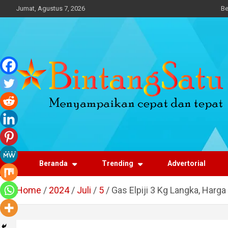
Skip
Jumat, Agustus 7, 2026
Be
to
content
Portal Berita Nasional
dan Regional
Beranda
Trending
Advertorial
Home
2024
Juli
5
Gas Elpiji 3 Kg Langka, Harg