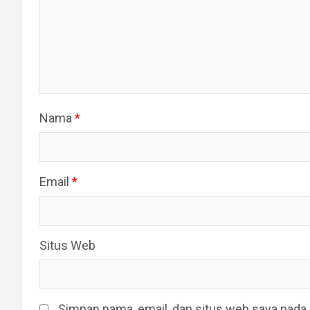
Nama
*
Email
*
Situs Web
Simpan nama, email, dan situs web saya pada 