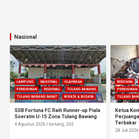
Nasional
LAMPUNG
NASIONAL
OLAHRAGA
BENCANA
PENDIDIKAN
REGIONAL
TULANG BAWANG
PENDIDIKAN
TULANG BAWANG BARAT
WISATA & BUDAYA
TULANG BA
SSB Fortuna FC Raih Runner-up Piala
Ketua Komi
Soeratin U-15 Zona Tulang Bawang
Perjuanga
Terbakar
4 Agustus 2026
bintang_565
28 Juli 2026