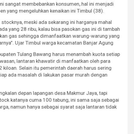
 ini sangat membebankan konsumen,.hal ini menjadi
en yang mengeluhkan kenaikan ini Timbul (38).
 stocknya, meski ada sekarang ini harganya mahal
a ada yang 28 ribu, kalau bisa pasokan gas ini di tambah
patkan gas sehingga dimanfaatkan warung-warung yang
arnya”. Ujar Timbul warga kecamatan Banjar Agung
abupaten Tulang Bawang harus menambah kuota setiap
asan, lantaran khawatir di manfaatkan oleh para
 kiloan. Selain itu pemerintah daerah harus sering
tiap ada masalah di lakukan pasar murah dengan
angkalan depan lapangan desa Makmur Jaya, tapi
tock katanya cuma 100 tabung, ini sama saja sebagai
arga, namun hanya sebagai syarat saja lantaran tidak